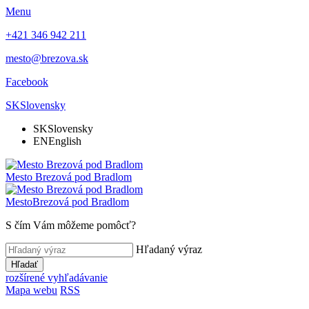
Menu
+421 346 942 211
mesto@brezova.sk
Facebook
SK
Slovensky
SK
Slovensky
EN
English
Mesto
Brezová pod Bradlom
Mesto
Brezová pod Bradlom
S čím Vám môžeme pomôcť?
Hľadaný výraz
Hľadať
rozšírené vyhľadávanie
Mapa webu
RSS