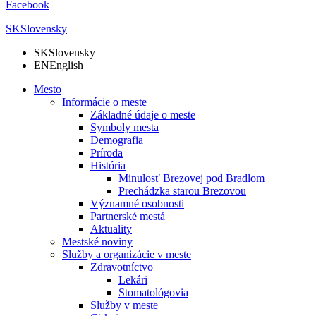
Facebook
SK
Slovensky
SK
Slovensky
EN
English
Mesto
Informácie o meste
Základné údaje o meste
Symboly mesta
Demografia
Príroda
História
Minulosť Brezovej pod Bradlom
Prechádzka starou Brezovou
Významné osobnosti
Partnerské mestá
Aktuality
Mestské noviny
Služby a organizácie v meste
Zdravotníctvo
Lekári
Stomatológovia
Služby v meste