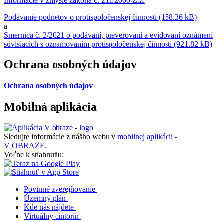
Informácie v zmysle zákona č. 211/2000 Z.z.
Podávanie podnetov o protispoločenskej činnosti (158.36 kB)
a
Smernica č. 2/2021 o podávaní, preverovaní a evidovaní oznámení
súvisiacich s oznamovaním protispoločenskej činnosti (921.82 kB)
Ochrana osobných údajov
Ochrana osobných údajov
Mobilná aplikácia
Sledujte informácie z nášho webu v
mobilnej aplikácii -
V OBRAZE.
Voľne k stiahnutiu:
Povinné zverejňovanie
Územný plán
Kde nás nájdete
Virtuálny cintorín