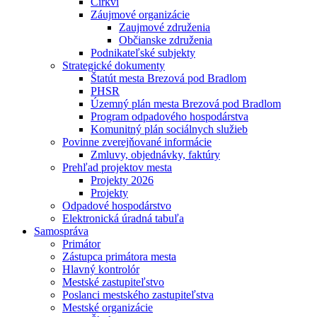
Cirkvi
Záujmové organizácie
Zaujmové združenia
Občianske združenia
Podnikateľské subjekty
Strategické dokumenty
Štatút mesta Brezová pod Bradlom
PHSR
Územný plán mesta Brezová pod Bradlom
Program odpadového hospodárstva
Komunitný plán sociálnych služieb
Povinne zverejňované informácie
Zmluvy, objednávky, faktúry
Prehľad projektov mesta
Projekty 2026
Projekty
Odpadové hospodárstvo
Elektronická úradná tabuľa
Samospráva
Primátor
Zástupca primátora mesta
Hlavný kontrolór
Mestské zastupiteľstvo
Poslanci mestského zastupiteľstva
Mestské organizácie