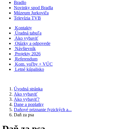
Bradlo
Novinky spod Bradla
Múzeum Jurkoviča
Televízia TVB
Kontakty
Úradná tabuľa
Ako vybaviť
Otázky a odpovede
Návštevník
Projekty 2026
Referendum
Kom. voľby + VÚC
Letné kúpalisko
Úvodná stránka
Ako vybaviť
Ako vybaviť?
Dane a poplatky
Daňové priznanie fyzických a...
Daň za psa
Daň za psa