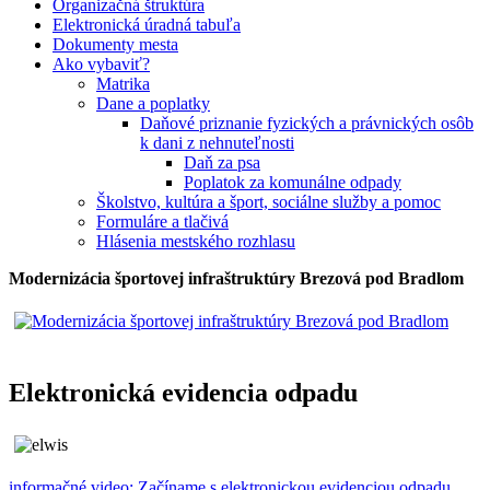
Organizačná štruktúra
Elektronická úradná tabuľa
Dokumenty mesta
Ako vybaviť?
Matrika
Dane a poplatky
Daňové priznanie fyzických a právnických osôb
k dani z nehnuteľnosti
Daň za psa
Poplatok za komunálne odpady
Školstvo, kultúra a šport, sociálne služby a pomoc
Formuláre a tlačivá
Hlásenia mestského rozhlasu
Modernizácia športovej infraštruktúry Brezová pod Bradlom
Elektronická evidencia odpadu
informačné video: Začíname s elektronickou evidenciou odpadu