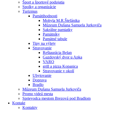
Šport a športové podujatia
Spolky a organizácie
Turizmus
Pamätihodnosti
Mohyla M.R.Štefánika
Múzeum Dušana Samuela Jurkoviča
Sakrálne pamiatky
Pamätníky
Pamätné tabule
Tipy na výlety
Stravovanie
Reštaurácia Belan
Gazdovský dvor u Apka
VARO
grill a pizza Kopanica
Stravovanie v okolí
Ubytovanie
Doprava
Bradlo
Múzeum Dušana Samuela Jurkoviča
Promo videá mesta
Sprievodca mestom Brezová pod Bradlom
Kontakt
Kontakty