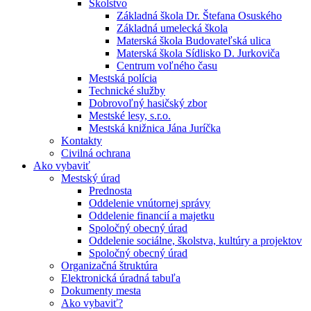
Školstvo
Základná škola Dr. Štefana Osuského
Základná umelecká škola
Materská škola Budovateľská ulica
Materská škola Sídlisko D. Jurkoviča
Centrum voľného času
Mestská polícia
Technické služby
Dobrovoľný hasičský zbor
Mestské lesy, s.r.o.
Mestská knižnica Jána Juríčka
Kontakty
Civilná ochrana
Ako vybaviť
Mestský úrad
Prednosta
Oddelenie vnútornej správy
Oddelenie financií a majetku
Spoločný obecný úrad
Oddelenie sociálne, školstva, kultúry a projektov
Spoločný obecný úrad
Organizačná štruktúra
Elektronická úradná tabuľa
Dokumenty mesta
Ako vybaviť?