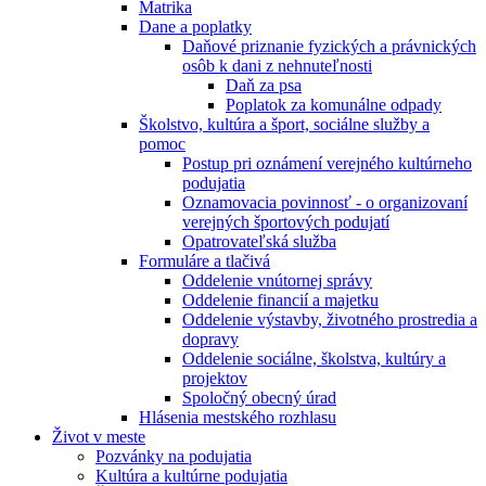
Matrika
Dane a poplatky
Daňové priznanie fyzických a právnických
osôb k dani z nehnuteľnosti
Daň za psa
Poplatok za komunálne odpady
Školstvo, kultúra a šport, sociálne služby a
pomoc
Postup pri oznámení verejného kultúrneho
podujatia
Oznamovacia povinnosť - o organizovaní
verejných športových podujatí
Opatrovateľská služba
Formuláre a tlačivá
Oddelenie vnútornej správy
Oddelenie financií a majetku
Oddelenie výstavby, životného prostredia a
dopravy
Oddelenie sociálne, školstva, kultúry a
projektov
Spoločný obecný úrad
Hlásenia mestského rozhlasu
Život v meste
Pozvánky na podujatia
Kultúra a kultúrne podujatia