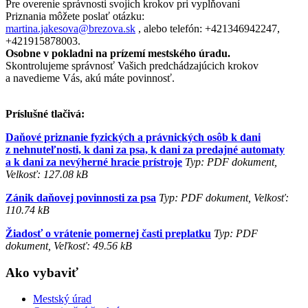
Pre overenie správnosti svojich krokov pri vyplňovaní
Priznania môžete poslať otázku:
martina.jakesova@brezova.sk
, alebo telefón: +421346942247,
+421915878003.
Osobne v pokladni na prízemí mestského úradu.
Skontrolujeme správnosť Vašich predchádzajúcich krokov
a navedieme Vás, akú máte povinnosť.
Príslušné tlačivá:
Daňové priznanie fyzických a právnických osôb k dani
z nehnuteľnosti, k dani za psa, k dani za predajné automaty
a k dani za nevýherné hracie prístroje
Typ: PDF dokument,
Velkosť: 127.08 kB
Zánik daňovej povinnosti za psa
Typ: PDF dokument, Velkosť:
110.74 kB
Žiadosť o vrátenie pomernej časti preplatku
Typ: PDF
dokument, Veľkosť: 49.56 kB
Ako vybaviť
Mestský úrad