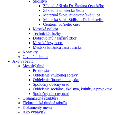
Školstvo
Základná škola Dr. Štefana Osuského
Základná umelecká škola
Materská škola Budovateľská ulica
Materská škola Sídlisko D. Jurkoviča
Centrum voľného času
Mestská polícia
Technické služby
Dobrovoľný hasičský zbor
Mestské lesy, s.r.o.
Mestská knižnica Jána Juríčka
Kontakty
Civilná ochrana
Ako vybaviť
Mestský úrad
Prednosta
Oddelenie vnútornej správy
Oddelenie financií a majetku
Spoločný obecný úrad
Oddelenie sociálne, školstva, kultúry a projektov
Spoločný obecný úrad
Organizačná štruktúra
Elektronická úradná tabuľa
Dokumenty mesta
Ako vybaviť?