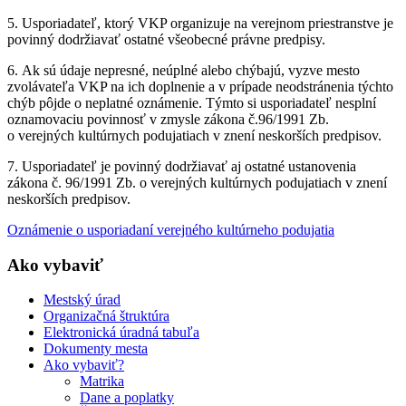
5. Usporiadateľ, ktorý VKP organizuje na verejnom priestranstve je
povinný dodržiavať ostatné všeobecné právne predpisy.
6. Ak sú údaje nepresné, neúplné alebo chýbajú, vyzve mesto
zvolávateľa VKP na ich doplnenie a v prípade neodstránenia týchto
chýb pôjde o neplatné oznámenie. Týmto si usporiadateľ nesplní
oznamovaciu povinnosť v zmysle zákona č.96/1991 Zb.
o verejných kultúrnych podujatiach v znení neskorších predpisov.
7. Usporiadateľ je povinný dodržiavať aj ostatné ustanovenia
zákona č. 96/1991 Zb. o verejných kultúrnych podujatiach v znení
neskorších predpisov.
Oznámenie o usporiadaní verejného kultúrneho podujatia
Ako vybaviť
Mestský úrad
Organizačná štruktúra
Elektronická úradná tabuľa
Dokumenty mesta
Ako vybaviť?
Matrika
Dane a poplatky