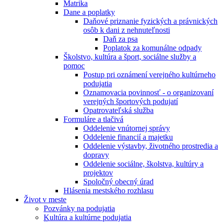
Matrika
Dane a poplatky
Daňové priznanie fyzických a právnických
osôb k dani z nehnuteľnosti
Daň za psa
Poplatok za komunálne odpady
Školstvo, kultúra a šport, sociálne služby a
pomoc
Postup pri oznámení verejného kultúrneho
podujatia
Oznamovacia povinnosť - o organizovaní
verejných športových podujatí
Opatrovateľská služba
Formuláre a tlačivá
Oddelenie vnútornej správy
Oddelenie financií a majetku
Oddelenie výstavby, životného prostredia a
dopravy
Oddelenie sociálne, školstva, kultúry a
projektov
Spoločný obecný úrad
Hlásenia mestského rozhlasu
Život v meste
Pozvánky na podujatia
Kultúra a kultúrne podujatia