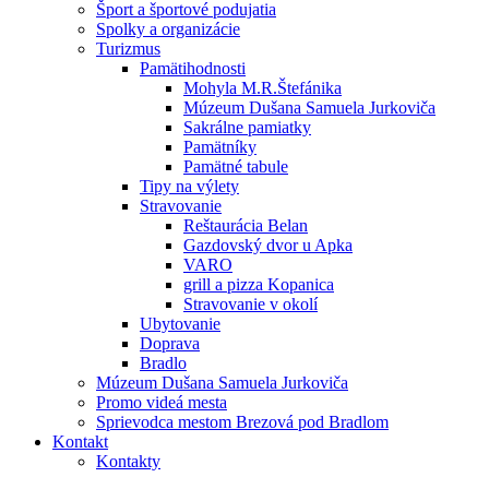
Šport a športové podujatia
Spolky a organizácie
Turizmus
Pamätihodnosti
Mohyla M.R.Štefánika
Múzeum Dušana Samuela Jurkoviča
Sakrálne pamiatky
Pamätníky
Pamätné tabule
Tipy na výlety
Stravovanie
Reštaurácia Belan
Gazdovský dvor u Apka
VARO
grill a pizza Kopanica
Stravovanie v okolí
Ubytovanie
Doprava
Bradlo
Múzeum Dušana Samuela Jurkoviča
Promo videá mesta
Sprievodca mestom Brezová pod Bradlom
Kontakt
Kontakty