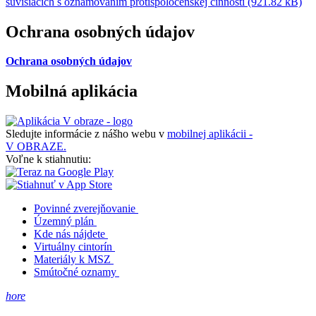
súvisiacich s oznamovaním protispoločenskej činnosti (921.82 kB)
Ochrana osobných údajov
Ochrana osobných údajov
Mobilná aplikácia
Sledujte informácie z nášho webu v
mobilnej aplikácii -
V OBRAZE.
Voľne k stiahnutiu:
Povinné zverejňovanie
Územný plán
Kde nás nájdete
Virtuálny cintorín
Materiály k MSZ
Smútočné oznamy
hore