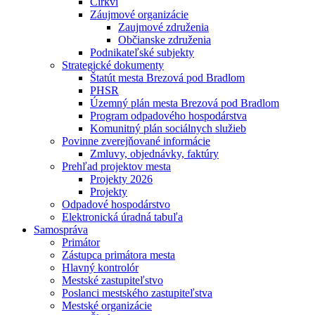
Cirkvi
Záujmové organizácie
Zaujmové združenia
Občianske združenia
Podnikateľské subjekty
Strategické dokumenty
Štatút mesta Brezová pod Bradlom
PHSR
Územný plán mesta Brezová pod Bradlom
Program odpadového hospodárstva
Komunitný plán sociálnych služieb
Povinne zverejňované informácie
Zmluvy, objednávky, faktúry
Prehľad projektov mesta
Projekty 2026
Projekty
Odpadové hospodárstvo
Elektronická úradná tabuľa
Samospráva
Primátor
Zástupca primátora mesta
Hlavný kontrolór
Mestské zastupiteľstvo
Poslanci mestského zastupiteľstva
Mestské organizácie