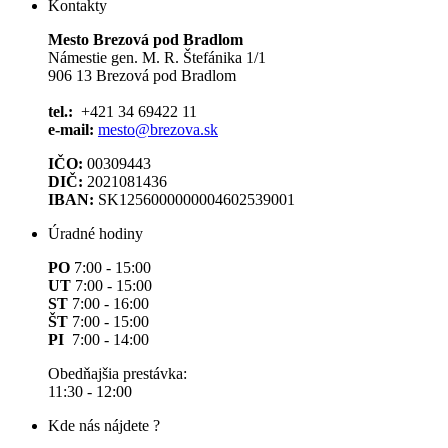
Kontakty
Mesto Brezová pod Bradlom
Námestie gen. M. R. Štefánika 1/1
906 13 Brezová pod Bradlom
tel.:
+421 34 69422 11
e-mail:
mesto@brezova.sk
IČO:
00309443
DIČ:
2021081436
IBAN:
SK1256000000004602539001
Úradné hodiny
PO
7:00 - 15:00
UT
7:00 - 15:00
ST
7:00 - 16:00
ŠT
7:00 - 15:00
PI
7:00 - 14:00
Obedňajšia prestávka:
11:30 - 12:00
Kde nás nájdete ?