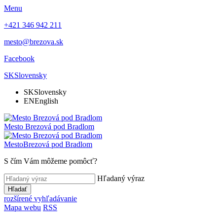
Menu
+421 346 942 211
mesto@brezova.sk
Facebook
SK
Slovensky
SK
Slovensky
EN
English
Mesto
Brezová pod Bradlom
Mesto
Brezová pod Bradlom
S čím Vám môžeme pomôcť?
Hľadaný výraz
Hľadať
rozšírené vyhľadávanie
Mapa webu
RSS