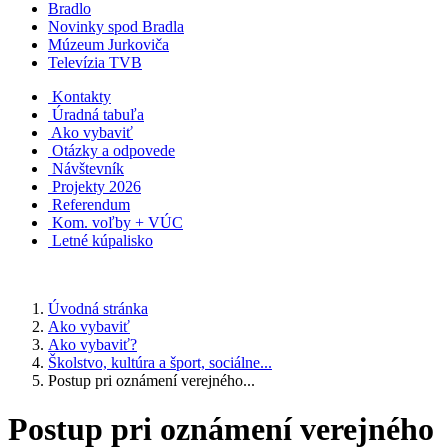
Bradlo
Novinky spod Bradla
Múzeum Jurkoviča
Televízia TVB
Kontakty
Úradná tabuľa
Ako vybaviť
Otázky a odpovede
Návštevník
Projekty 2026
Referendum
Kom. voľby + VÚC
Letné kúpalisko
Úvodná stránka
Ako vybaviť
Ako vybaviť?
Školstvo, kultúra a šport, sociálne...
Postup pri oznámení verejného...
Postup pri oznámení verejného