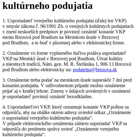
kultúrneho podujatia
1. Usporiadateľ verejného kultúrneho podujatia (ďalej len VKP)
v zmysle zákona č. 96/1991 Zb. o verejných kultúrnych podujatiach
v znení neskorších predpisov je povinný oznámiť konanie VKP
mestu Brezová pod Bradlom na Mestskom úrade v Brezovej
pod Bradlom, a to buď v písomnej alebo v elektronickej forme.
2. Oznámenie vo forme vyplneného tlačiva podáva usporiadateľ
VKP na Mestský úrad v Brezovej pod Bradlom, Útvar kultúry
a miestnych tradícií, Nám. gen. M. R. Štefánika 1, 906 13 Brezová
pod Bradlom alebo elektronicky na:
podatelna@brezova.sk
3. Oznámenie treba podať na mestskom úrade najneskôr 7 dní pred
konaním podujatia. V odôvodnenom prípade možno oznámenie
prijať aj v kratšej lehote. Zmeny v údajoch uvedených v oznámení
je usporiadateľ povinný oznámiť bezodkladne.
4. Usporiadateľovi VKP, ktorý oznamuje konanie VKP poštou sa
odporúča, aby na obálke okrem adresy uviedol odkaz „Oznámenie
o usporiadaní verejného kultúrneho podujatia“.
V prípade elektronického oznámenia zámeru usporiadať VKP sa
odporúča do predmetu správy uviesť „Oznámenie verejného
kultúrneho podujatia“.