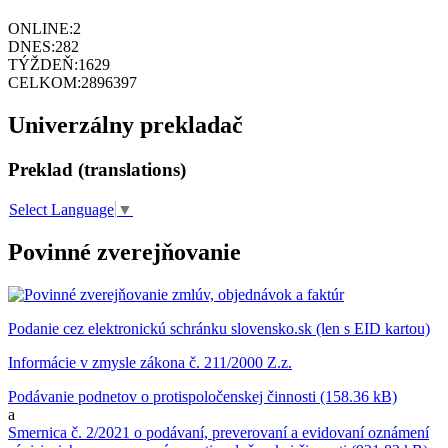
ONLINE:
2
DNES:
282
TÝŽDEŇ:
1629
CELKOM:
2896397
Univerzálny prekladač
Preklad (translations)
Select Language
▼
Povinné zverejňovanie
Podanie cez elektronickú schránku slovensko.sk (len s EID kartou)
Informácie v zmysle zákona č. 211/2000 Z.z.
Podávanie podnetov o protispoločenskej činnosti (158.36 kB)
a
Smernica č. 2/2021 o podávaní, preverovaní a evidovaní oznámení