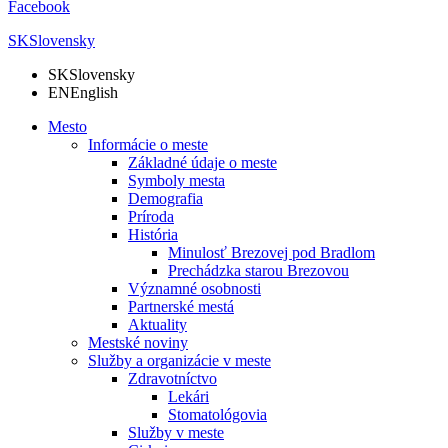
Facebook
SK
Slovensky
SK
Slovensky
EN
English
Mesto
Informácie o meste
Základné údaje o meste
Symboly mesta
Demografia
Príroda
História
Minulosť Brezovej pod Bradlom
Prechádzka starou Brezovou
Významné osobnosti
Partnerské mestá
Aktuality
Mestské noviny
Služby a organizácie v meste
Zdravotníctvo
Lekári
Stomatológovia
Služby v meste