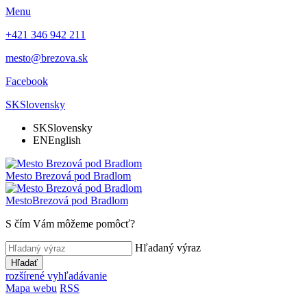
Menu
+421 346 942 211
mesto@brezova.sk
Facebook
SK
Slovensky
SK
Slovensky
EN
English
Mesto
Brezová pod Bradlom
Mesto
Brezová pod Bradlom
S čím Vám môžeme pomôcť?
Hľadaný výraz
Hľadať
rozšírené vyhľadávanie
Mapa webu
RSS