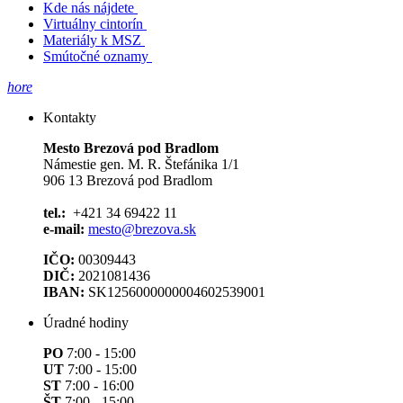
Kde nás nájdete
Virtuálny cintorín
Materiály k MSZ
Smútočné oznamy
hore
Kontakty
Mesto Brezová pod Bradlom
Námestie gen. M. R. Štefánika 1/1
906 13 Brezová pod Bradlom
tel.:
+421 34 69422 11
e-mail:
mesto@brezova.sk
IČO:
00309443
DIČ:
2021081436
IBAN:
SK1256000000004602539001
Úradné hodiny
PO
7:00 - 15:00
UT
7:00 - 15:00
ST
7:00 - 16:00
ŠT
7:00 - 15:00