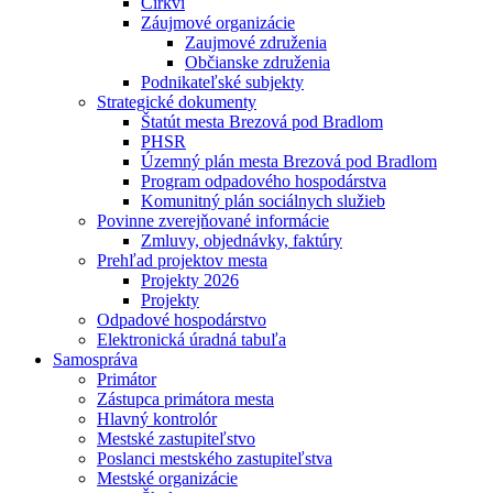
Cirkvi
Záujmové organizácie
Zaujmové združenia
Občianske združenia
Podnikateľské subjekty
Strategické dokumenty
Štatút mesta Brezová pod Bradlom
PHSR
Územný plán mesta Brezová pod Bradlom
Program odpadového hospodárstva
Komunitný plán sociálnych služieb
Povinne zverejňované informácie
Zmluvy, objednávky, faktúry
Prehľad projektov mesta
Projekty 2026
Projekty
Odpadové hospodárstvo
Elektronická úradná tabuľa
Samospráva
Primátor
Zástupca primátora mesta
Hlavný kontrolór
Mestské zastupiteľstvo
Poslanci mestského zastupiteľstva
Mestské organizácie