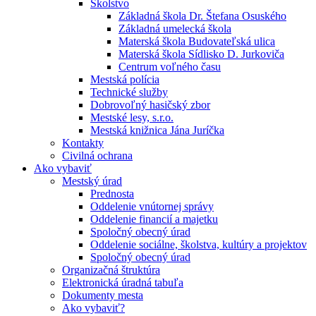
Školstvo
Základná škola Dr. Štefana Osuského
Základná umelecká škola
Materská škola Budovateľská ulica
Materská škola Sídlisko D. Jurkoviča
Centrum voľného času
Mestská polícia
Technické služby
Dobrovoľný hasičský zbor
Mestské lesy, s.r.o.
Mestská knižnica Jána Juríčka
Kontakty
Civilná ochrana
Ako vybaviť
Mestský úrad
Prednosta
Oddelenie vnútornej správy
Oddelenie financií a majetku
Spoločný obecný úrad
Oddelenie sociálne, školstva, kultúry a projektov
Spoločný obecný úrad
Organizačná štruktúra
Elektronická úradná tabuľa
Dokumenty mesta
Ako vybaviť?