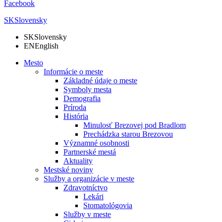
Facebook
SK
Slovensky
SK
Slovensky
EN
English
Mesto
Informácie o meste
Základné údaje o meste
Symboly mesta
Demografia
Príroda
História
Minulosť Brezovej pod Bradlom
Prechádzka starou Brezovou
Významné osobnosti
Partnerské mestá
Aktuality
Mestské noviny
Služby a organizácie v meste
Zdravotníctvo
Lekári
Stomatológovia
Služby v meste