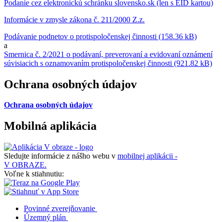
Podanie cez elektronickú schránku slovensko.sk (len s EID kartou)
Informácie v zmysle zákona č. 211/2000 Z.z.
Podávanie podnetov o protispoločenskej činnosti (158.36 kB)
a
Smernica č. 2/2021 o podávaní, preverovaní a evidovaní oznámení
súvisiacich s oznamovaním protispoločenskej činnosti (921.82 kB)
Ochrana osobných údajov
Ochrana osobných údajov
Mobilná aplikácia
Sledujte informácie z nášho webu v
mobilnej aplikácii -
V OBRAZE.
Voľne k stiahnutiu:
Povinné zverejňovanie
Územný plán