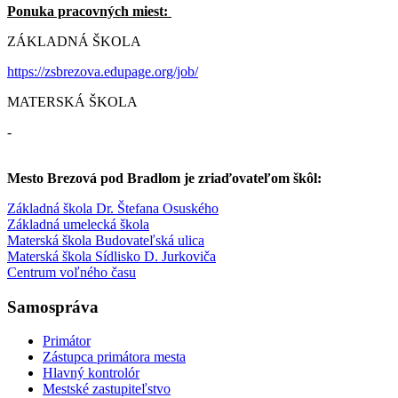
Ponuka pracovných miest:
ZÁKLADNÁ ŠKOLA
https://zsbrezova.edupage.org/job/
MATERSKÁ ŠKOLA
-
Mesto Brezová pod Bradlom je zriaďovateľom škôl:
Základná škola Dr. Štefana Osuského
Základná umelecká škola
Materská škola Budovateľská ulica
Materská škola Sídlisko D. Jurkoviča
Centrum voľného času
Samospráva
Primátor
Zástupca primátora mesta
Hlavný kontrolór
Mestské zastupiteľstvo