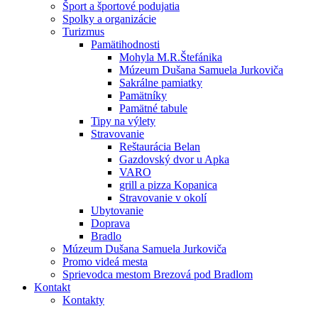
Šport a športové podujatia
Spolky a organizácie
Turizmus
Pamätihodnosti
Mohyla M.R.Štefánika
Múzeum Dušana Samuela Jurkoviča
Sakrálne pamiatky
Pamätníky
Pamätné tabule
Tipy na výlety
Stravovanie
Reštaurácia Belan
Gazdovský dvor u Apka
VARO
grill a pizza Kopanica
Stravovanie v okolí
Ubytovanie
Doprava
Bradlo
Múzeum Dušana Samuela Jurkoviča
Promo videá mesta
Sprievodca mestom Brezová pod Bradlom
Kontakt
Kontakty