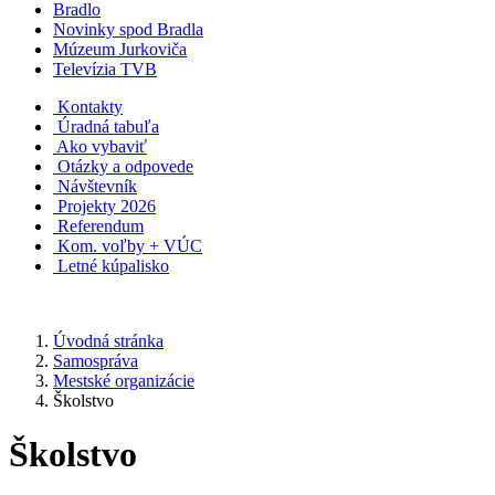
Bradlo
Novinky spod Bradla
Múzeum Jurkoviča
Televízia TVB
Kontakty
Úradná tabuľa
Ako vybaviť
Otázky a odpovede
Návštevník
Projekty 2026
Referendum
Kom. voľby + VÚC
Letné kúpalisko
Úvodná stránka
Samospráva
Mestské organizácie
Školstvo
Školstvo