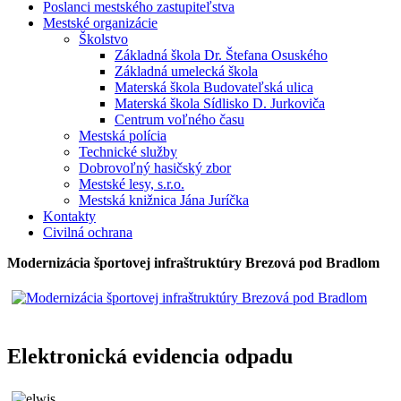
Poslanci mestského zastupiteľstva
Mestské organizácie
Školstvo
Základná škola Dr. Štefana Osuského
Základná umelecká škola
Materská škola Budovateľská ulica
Materská škola Sídlisko D. Jurkoviča
Centrum voľného času
Mestská polícia
Technické služby
Dobrovoľný hasičský zbor
Mestské lesy, s.r.o.
Mestská knižnica Jána Juríčka
Kontakty
Civilná ochrana
Modernizácia športovej infraštruktúry Brezová pod Bradlom
Elektronická evidencia odpadu