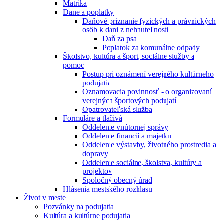
Matrika
Dane a poplatky
Daňové priznanie fyzických a právnických
osôb k dani z nehnuteľnosti
Daň za psa
Poplatok za komunálne odpady
Školstvo, kultúra a šport, sociálne služby a
pomoc
Postup pri oznámení verejného kultúrneho
podujatia
Oznamovacia povinnosť - o organizovaní
verejných športových podujatí
Opatrovateľská služba
Formuláre a tlačivá
Oddelenie vnútornej správy
Oddelenie financií a majetku
Oddelenie výstavby, životného prostredia a
dopravy
Oddelenie sociálne, školstva, kultúry a
projektov
Spoločný obecný úrad
Hlásenia mestského rozhlasu
Život v meste
Pozvánky na podujatia
Kultúra a kultúrne podujatia