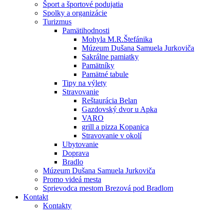
Šport a športové podujatia
Spolky a organizácie
Turizmus
Pamätihodnosti
Mohyla M.R.Štefánika
Múzeum Dušana Samuela Jurkoviča
Sakrálne pamiatky
Pamätníky
Pamätné tabule
Tipy na výlety
Stravovanie
Reštaurácia Belan
Gazdovský dvor u Apka
VARO
grill a pizza Kopanica
Stravovanie v okolí
Ubytovanie
Doprava
Bradlo
Múzeum Dušana Samuela Jurkoviča
Promo videá mesta
Sprievodca mestom Brezová pod Bradlom
Kontakt
Kontakty