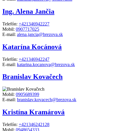
Ing. Alena Jančia
Telefón:
+421346942227
Mobil:
0907717025
E-mail:
alena.jancia@brezova.sk
Katarína Kocánová
Telefón:
+421346942247
E-mail:
katarina.kocanova@brezova.sk
Branislav Kovačech
Mobil:
0905689399
E-mail:
branislav.kovacech@brezova.sk
Kristína Kramárová
Telefón:
+421346242128
Mobil:
0948654333