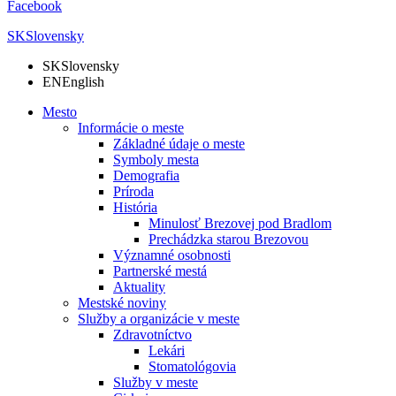
Facebook
SK
Slovensky
SK
Slovensky
EN
English
Mesto
Informácie o meste
Základné údaje o meste
Symboly mesta
Demografia
Príroda
História
Minulosť Brezovej pod Bradlom
Prechádzka starou Brezovou
Významné osobnosti
Partnerské mestá
Aktuality
Mestské noviny
Služby a organizácie v meste
Zdravotníctvo
Lekári
Stomatológovia
Služby v meste