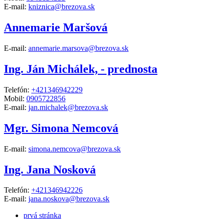
E-mail:
kniznica@brezova.sk
Annemarie Maršová
E-mail:
annemarie.marsova@brezova.sk
Ing. Ján Michálek, - prednosta
Telefón:
+421346942229
Mobil:
0905722856
E-mail:
jan.michalek@brezova.sk
Mgr. Simona Nemcová
E-mail:
simona.nemcova@brezova.sk
Ing. Jana Nosková
Telefón:
+421346942226
E-mail:
jana.noskova@brezova.sk
prvá stránka