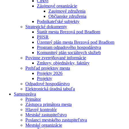
Cirkvi
Záujmové organizácie
Zaujmové združenia
Občianske združenia
Podnikateľské subjekty
Strategické dokumenty
Štatút mesta Brezová pod Bradlom
PHSR
Územný plán mesta Brezová pod Bradlom
Program odpadového hospodárstva
Komunitný plán sociálnych služieb
Povinne zverejňované informácie
Zmluvy, objednávky, faktúry
Prehľad projektov mesta
Projekty 2026
Projekty
Odpadové hospodárstvo
Elektronická úradná tabuľa
Samospráva
Primátor
Zástupca primátora mesta
Hlavný kontrolór
Mestské zastupiteľstvo
Poslanci mestského zastupiteľstva
Mestské organizácie