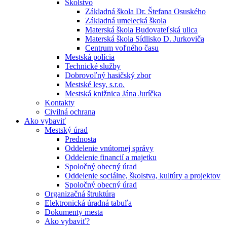
Školstvo
Základná škola Dr. Štefana Osuského
Základná umelecká škola
Materská škola Budovateľská ulica
Materská škola Sídlisko D. Jurkoviča
Centrum voľného času
Mestská polícia
Technické služby
Dobrovoľný hasičský zbor
Mestské lesy, s.r.o.
Mestská knižnica Jána Juríčka
Kontakty
Civilná ochrana
Ako vybaviť
Mestský úrad
Prednosta
Oddelenie vnútornej správy
Oddelenie financií a majetku
Spoločný obecný úrad
Oddelenie sociálne, školstva, kultúry a projektov
Spoločný obecný úrad
Organizačná štruktúra
Elektronická úradná tabuľa
Dokumenty mesta
Ako vybaviť?