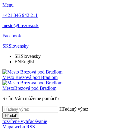
Menu
+421 346 942 211
mesto@brezova.sk
Facebook
SK
Slovensky
SK
Slovensky
EN
English
Mesto
Brezová pod Bradlom
Mesto
Brezová pod Bradlom
S čím Vám môžeme pomôcť?
Hľadaný výraz
Hľadať
rozšírené vyhľadávanie
Mapa webu
RSS