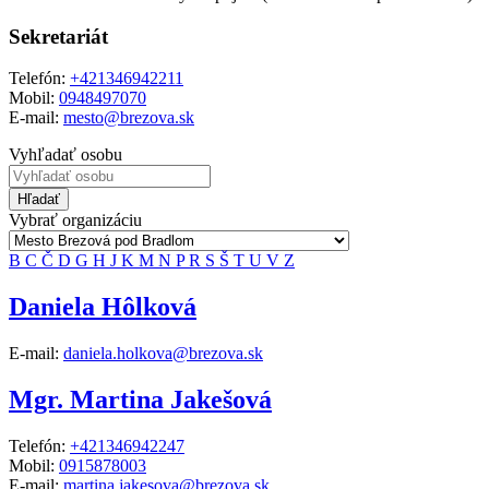
Sekretariát
Telefón:
+421346942211
Mobil:
0948497070
E-mail:
mesto@brezova.sk
Vyhľadať osobu
Hľadať
Vybrať organizáciu
B
C
Č
D
G
H
J
K
M
N
P
R
S
Š
T
U
V
Z
Daniela Hôlková
E-mail:
daniela.holkova@brezova.sk
Mgr. Martina Jakešová
Telefón:
+421346942247
Mobil:
0915878003
E-mail:
martina.jakesova@brezova.sk