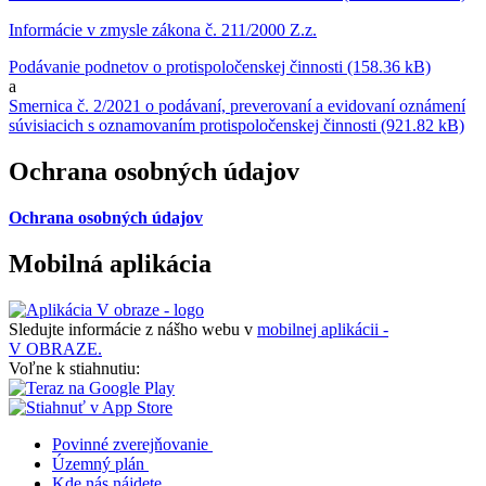
Informácie v zmysle zákona č. 211/2000 Z.z.
Podávanie podnetov o protispoločenskej činnosti (158.36 kB)
a
Smernica č. 2/2021 o podávaní, preverovaní a evidovaní oznámení
súvisiacich s oznamovaním protispoločenskej činnosti (921.82 kB)
Ochrana osobných údajov
Ochrana osobných údajov
Mobilná aplikácia
Sledujte informácie z nášho webu v
mobilnej aplikácii -
V OBRAZE.
Voľne k stiahnutiu:
Povinné zverejňovanie
Územný plán
Kde nás nájdete