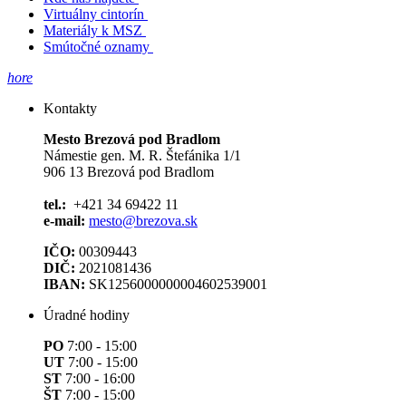
Virtuálny cintorín
Materiály k MSZ
Smútočné oznamy
hore
Kontakty
Mesto Brezová pod Bradlom
Námestie gen. M. R. Štefánika 1/1
906 13 Brezová pod Bradlom
tel.:
+421 34 69422 11
e-mail:
mesto@brezova.sk
IČO:
00309443
DIČ:
2021081436
IBAN:
SK1256000000004602539001
Úradné hodiny
PO
7:00 - 15:00
UT
7:00 - 15:00
ST
7:00 - 16:00
ŠT
7:00 - 15:00