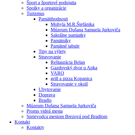
Šport a športové podujatia
Spolky a organizácie
Turizmus
Pamätihodnosti
Mohyla M.R.Štefánika
Múzeum Dušana Samuela Jurkoviča
Sakrálne pamiatky
Pamätníky
Pamätné tabule
Tipy na výlety
Stravovanie
Reštaurácia Belan
Gazdovský dvor u Apka
VARO
grill a pizza Kopanica
Stravovanie v okolí
Ubytovanie
Doprava
Bradlo
Múzeum Dušana Samuela Jurkoviča
Promo videá mesta
Sprievodca mestom Brezová pod Bradlom
Kontakt
Kontakty