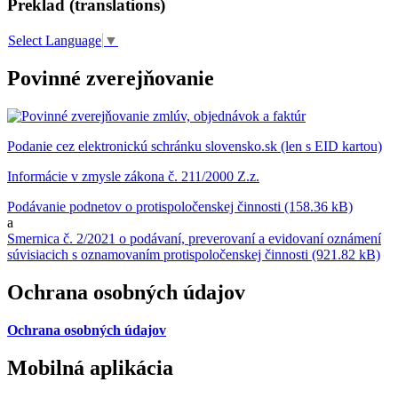
Preklad (translations)
Select Language
▼
Povinné zverejňovanie
Podanie cez elektronickú schránku slovensko.sk (len s EID kartou)
Informácie v zmysle zákona č. 211/2000 Z.z.
Podávanie podnetov o protispoločenskej činnosti (158.36 kB)
a
Smernica č. 2/2021 o podávaní, preverovaní a evidovaní oznámení
súvisiacich s oznamovaním protispoločenskej činnosti (921.82 kB)
Ochrana osobných údajov
Ochrana osobných údajov
Mobilná aplikácia