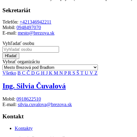
Sekretariát
Telefón:
+421346942211
Mobil:
0948497070
E-mail:
mesto@brezova.sk
Vyhľadať osobu
Hľadať
Vybrať organizáciu
Všetko
B
C
Č
D
G
H
J
K
M
N
P
R
S
Š
T
U
V
Z
Ing. Silvia Čuvalová
Mobil:
0918622510
E-mail:
silvia.cuvalova@brezova.sk
Kontakt
Kontakty