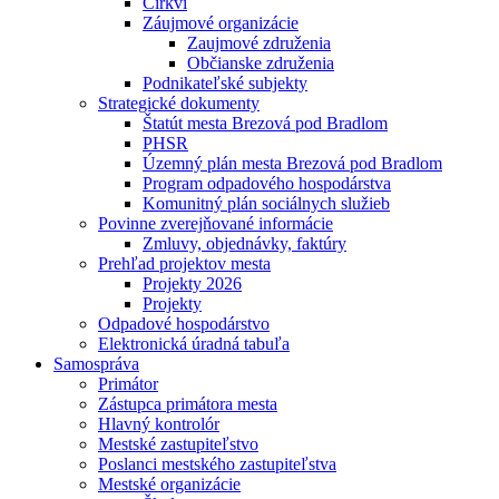
Cirkvi
Záujmové organizácie
Zaujmové združenia
Občianske združenia
Podnikateľské subjekty
Strategické dokumenty
Štatút mesta Brezová pod Bradlom
PHSR
Územný plán mesta Brezová pod Bradlom
Program odpadového hospodárstva
Komunitný plán sociálnych služieb
Povinne zverejňované informácie
Zmluvy, objednávky, faktúry
Prehľad projektov mesta
Projekty 2026
Projekty
Odpadové hospodárstvo
Elektronická úradná tabuľa
Samospráva
Primátor
Zástupca primátora mesta
Hlavný kontrolór
Mestské zastupiteľstvo
Poslanci mestského zastupiteľstva
Mestské organizácie