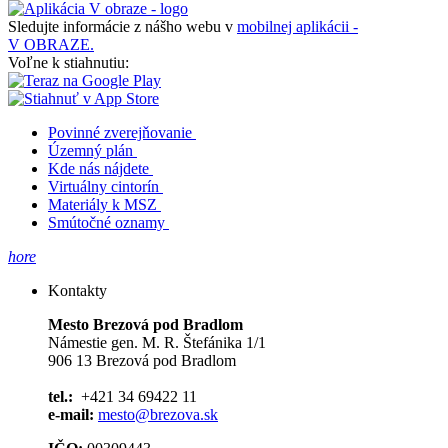
Sledujte informácie z nášho webu v
mobilnej aplikácii -
V OBRAZE.
Voľne k stiahnutiu:
Povinné zverejňovanie
Územný plán
Kde nás nájdete
Virtuálny cintorín
Materiály k MSZ
Smútočné oznamy
hore
Kontakty
Mesto Brezová pod Bradlom
Námestie gen. M. R. Štefánika 1/1
906 13 Brezová pod Bradlom
tel.:
+421 34 69422 11
e-mail:
mesto@brezova.sk