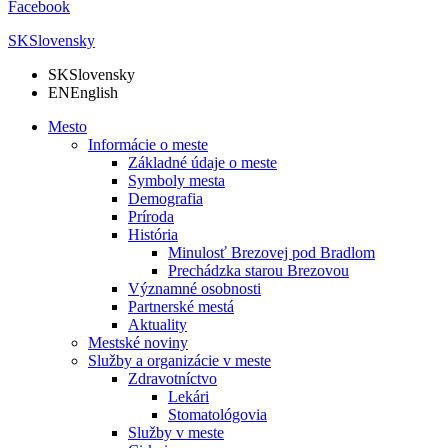
Facebook
SK
Slovensky
SK
Slovensky
EN
English
Mesto
Informácie o meste
Základné údaje o meste
Symboly mesta
Demografia
Príroda
História
Minulosť Brezovej pod Bradlom
Prechádzka starou Brezovou
Významné osobnosti
Partnerské mestá
Aktuality
Mestské noviny
Služby a organizácie v meste
Zdravotníctvo
Lekári
Stomatológovia
Služby v meste