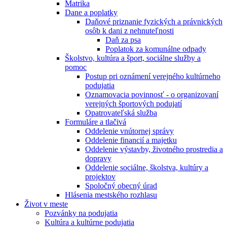
Matrika
Dane a poplatky
Daňové priznanie fyzických a právnických
osôb k dani z nehnuteľnosti
Daň za psa
Poplatok za komunálne odpady
Školstvo, kultúra a šport, sociálne služby a
pomoc
Postup pri oznámení verejného kultúrneho
podujatia
Oznamovacia povinnosť - o organizovaní
verejných športových podujatí
Opatrovateľská služba
Formuláre a tlačivá
Oddelenie vnútornej správy
Oddelenie financií a majetku
Oddelenie výstavby, životného prostredia a
dopravy
Oddelenie sociálne, školstva, kultúry a
projektov
Spoločný obecný úrad
Hlásenia mestského rozhlasu
Život v meste
Pozvánky na podujatia
Kultúra a kultúrne podujatia