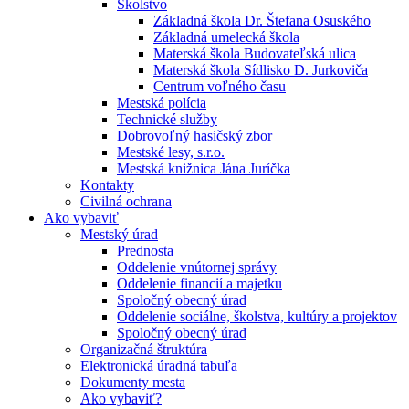
Školstvo
Základná škola Dr. Štefana Osuského
Základná umelecká škola
Materská škola Budovateľská ulica
Materská škola Sídlisko D. Jurkoviča
Centrum voľného času
Mestská polícia
Technické služby
Dobrovoľný hasičský zbor
Mestské lesy, s.r.o.
Mestská knižnica Jána Juríčka
Kontakty
Civilná ochrana
Ako vybaviť
Mestský úrad
Prednosta
Oddelenie vnútornej správy
Oddelenie financií a majetku
Spoločný obecný úrad
Oddelenie sociálne, školstva, kultúry a projektov
Spoločný obecný úrad
Organizačná štruktúra
Elektronická úradná tabuľa
Dokumenty mesta
Ako vybaviť?