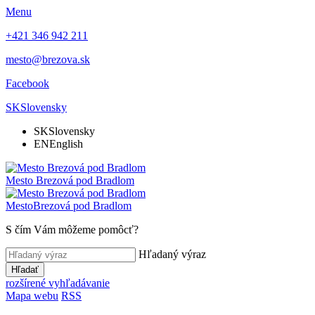
Menu
+421 346 942 211
mesto@brezova.sk
Facebook
SK
Slovensky
SK
Slovensky
EN
English
Mesto
Brezová pod Bradlom
Mesto
Brezová pod Bradlom
S čím Vám môžeme pomôcť?
Hľadaný výraz
Hľadať
rozšírené vyhľadávanie
Mapa webu
RSS