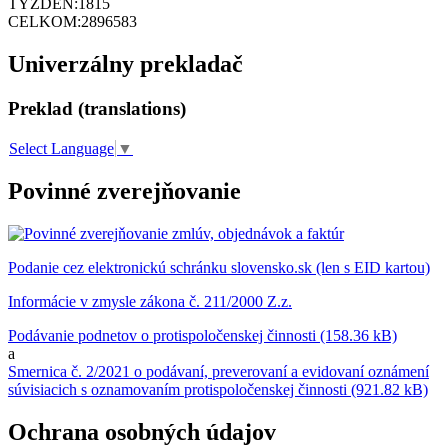
TÝŽDEŇ:
1815
CELKOM:
2896583
Univerzálny prekladač
Preklad (translations)
Select Language
▼
Povinné zverejňovanie
Podanie cez elektronickú schránku slovensko.sk (len s EID kartou)
Informácie v zmysle zákona č. 211/2000 Z.z.
Podávanie podnetov o protispoločenskej činnosti (158.36 kB)
a
Smernica č. 2/2021 o podávaní, preverovaní a evidovaní oznámení
súvisiacich s oznamovaním protispoločenskej činnosti (921.82 kB)
Ochrana osobných údajov