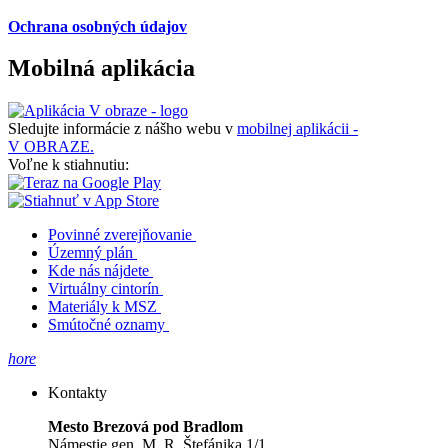
Ochrana osobných údajov
Mobilná aplikácia
Sledujte informácie z nášho webu v
mobilnej aplikácii -
V OBRAZE.
Voľne k stiahnutiu:
Povinné zverejňovanie
Územný plán
Kde nás nájdete
Virtuálny cintorín
Materiály k MSZ
Smútočné oznamy
hore
Kontakty
Mesto Brezová pod Bradlom
Námestie gen. M. R. Štefánika 1/1