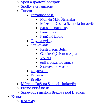
Šport a športové podujatia
Spolky a organizácie
Turizmus
Pamätihodnosti
Mohyla M.R.Štefánika
Múzeum Dušana Samuela Jurkoviča
Sakrálne pamiatky
Pamätníky
Pamätné tabule
Tipy na výlety
Stravovanie
Reštaurácia Belan
Gazdovský dvor u Apka
VARO
grill a pizza Kopanica
Stravovanie v okolí
Ubytovanie
Doprava
Bradlo
Múzeum Dušana Samuela Jurkoviča
Promo videá mesta
Sprievodca mestom Brezová pod Bradlom
Kontakt
Kontakty