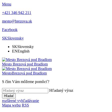
Menu
+421 346 942 211
mesto@brezova.sk
Facebook
SK
Slovensky
SK
Slovensky
EN
English
Mesto
Brezová pod Bradlom
Mesto
Brezová pod Bradlom
S čím Vám môžeme pomôcť?
Hľadaný výraz
Hľadať
rozšírené vyhľadávanie
Mapa webu
RSS