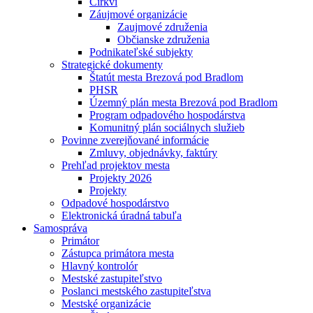
Cirkvi
Záujmové organizácie
Zaujmové združenia
Občianske združenia
Podnikateľské subjekty
Strategické dokumenty
Štatút mesta Brezová pod Bradlom
PHSR
Územný plán mesta Brezová pod Bradlom
Program odpadového hospodárstva
Komunitný plán sociálnych služieb
Povinne zverejňované informácie
Zmluvy, objednávky, faktúry
Prehľad projektov mesta
Projekty 2026
Projekty
Odpadové hospodárstvo
Elektronická úradná tabuľa
Samospráva
Primátor
Zástupca primátora mesta
Hlavný kontrolór
Mestské zastupiteľstvo
Poslanci mestského zastupiteľstva
Mestské organizácie