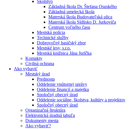
Školstvo
Základná škola Dr. Štefana Osuského
Základná umelecká škola
Materská škola Budovateľská ulica
Materská škola Sídlisko D. Jurkoviča
Centrum voľného času
Mestská polícia
Technické služby
Dobrovoľný hasičský zbor
Mestské lesy, s.r.o.
Mestská knižnica Jána Juríčka
Kontakty
Civilná ochrana
Ako vybaviť
Mestský úrad
Prednosta
Oddelenie vnútornej správy
Oddelenie financií a majetku
Spoločný obecný úrad
Oddelenie sociálne, školstva, kultúry a projektov
Spoločný obecný úrad
Organizačná štruktúra
Elektronická úradná tabuľa
Dokumenty mesta
Ako vybaviť?