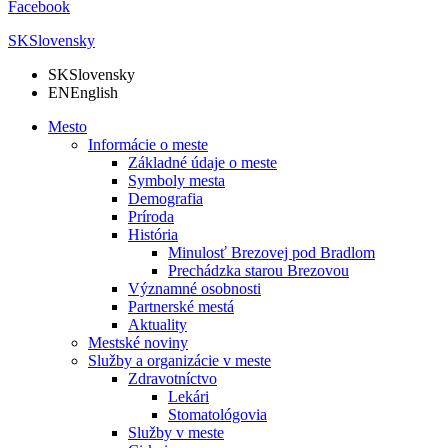
Facebook
SK
Slovensky
SK
Slovensky
EN
English
Mesto
Informácie o meste
Základné údaje o meste
Symboly mesta
Demografia
Príroda
História
Minulosť Brezovej pod Bradlom
Prechádzka starou Brezovou
Významné osobnosti
Partnerské mestá
Aktuality
Mestské noviny
Služby a organizácie v meste
Zdravotníctvo
Lekári
Stomatológovia
Služby v meste