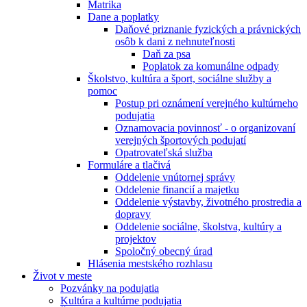
Matrika
Dane a poplatky
Daňové priznanie fyzických a právnických
osôb k dani z nehnuteľnosti
Daň za psa
Poplatok za komunálne odpady
Školstvo, kultúra a šport, sociálne služby a
pomoc
Postup pri oznámení verejného kultúrneho
podujatia
Oznamovacia povinnosť - o organizovaní
verejných športových podujatí
Opatrovateľská služba
Formuláre a tlačivá
Oddelenie vnútornej správy
Oddelenie financií a majetku
Oddelenie výstavby, životného prostredia a
dopravy
Oddelenie sociálne, školstva, kultúry a
projektov
Spoločný obecný úrad
Hlásenia mestského rozhlasu
Život v meste
Pozvánky na podujatia
Kultúra a kultúrne podujatia