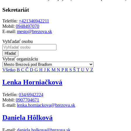
Sekretariát
Telefón:
+421346942211
Mobil:
0948497070
E-mail:
mesto@brezova.sk
Vyhľadať osobu
Hľadať
Vybrať organizáciu
Všetko
B
C
Č
D
G
H
J
K
M
N
P
R
S
Š
T
U
V
Z
Lenka Horniačková
Telefón:
034/6942224
Mobil:
0907704671
E-mail:
lenka.horniackova@brezova.sk
Daniela Hôlková
E-mail:
daniela.holkova@brezova.sk