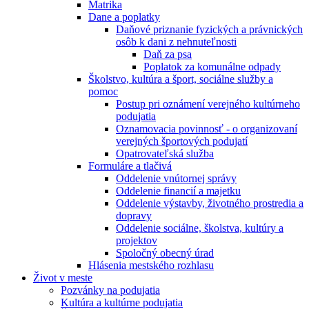
Matrika
Dane a poplatky
Daňové priznanie fyzických a právnických
osôb k dani z nehnuteľnosti
Daň za psa
Poplatok za komunálne odpady
Školstvo, kultúra a šport, sociálne služby a
pomoc
Postup pri oznámení verejného kultúrneho
podujatia
Oznamovacia povinnosť - o organizovaní
verejných športových podujatí
Opatrovateľská služba
Formuláre a tlačivá
Oddelenie vnútornej správy
Oddelenie financií a majetku
Oddelenie výstavby, životného prostredia a
dopravy
Oddelenie sociálne, školstva, kultúry a
projektov
Spoločný obecný úrad
Hlásenia mestského rozhlasu
Život v meste
Pozvánky na podujatia
Kultúra a kultúrne podujatia