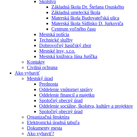
Školstvo
Základná škola Dr. Štefana Osuského
Základná umelecká škola
Materská škola Budovateľská ulica
Materská škola Sídlisko D. Jurkoviča
Centrum voľného času
Mestská polícia
Technické služby
Dobrovoľný hasičský zbor
Mestské lesy, s.r.o.
Mestská knižnica Jána Juríčka
Kontakty
Civilná ochrana
Ako vybaviť
Mestský úrad
Prednosta
Oddelenie vnútornej správy
Oddelenie financií a majetku
Spoločný obecný úrad
Oddelenie sociálne, školstva, kultúry a projektov
Spoločný obecný úrad
Organizačná štruktúra
Elektronická úradná tabuľa
Dokumenty mesta
Ako vybaviť?