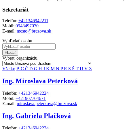
Sekretariát
Telefón:
+421346942211
Mobil:
0948497070
E-mail:
mesto@brezova.sk
Vyhľadať osobu
Hľadať
Vybrať organizáciu
Všetko
B
C
Č
D
G
H
J
K
M
N
P
R
S
Š
T
U
V
Z
Ing. Miroslava Peterková
Telefón:
+421346942224
Mobil:
+421907704671
E-mail:
miroslava.peterkova@brezova.sk
Ing. Gabriela Plačková
Telefón:
+421346942234