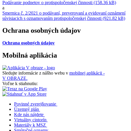
Podávanie podnetov o protispoločenskej činnosti (158.36 kB)
a
Smernica č. 2/2021 o podávaní, preverovaní a evidovaní oznámení
súvisiacich s oznamovaním protispoločenskej činnosti (921.82 kB)
Ochrana osobných údajov
Ochrana osobných údajov
Mobilná aplikácia
Sledujte informácie z nášho webu v
mobilnej aplikácii -
V OBRAZE.
Voľne k stiahnutiu:
Povinné zverejňovanie
Územný plán
Kde nás nájdete
Virtuálny cintorín
Materiály k MSZ
Smútočné oznamy