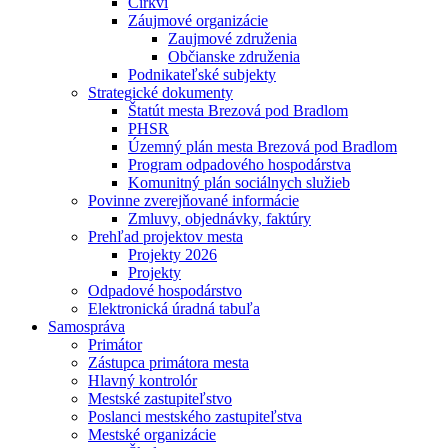
Cirkvi
Záujmové organizácie
Zaujmové združenia
Občianske združenia
Podnikateľské subjekty
Strategické dokumenty
Štatút mesta Brezová pod Bradlom
PHSR
Územný plán mesta Brezová pod Bradlom
Program odpadového hospodárstva
Komunitný plán sociálnych služieb
Povinne zverejňované informácie
Zmluvy, objednávky, faktúry
Prehľad projektov mesta
Projekty 2026
Projekty
Odpadové hospodárstvo
Elektronická úradná tabuľa
Samospráva
Primátor
Zástupca primátora mesta
Hlavný kontrolór
Mestské zastupiteľstvo
Poslanci mestského zastupiteľstva
Mestské organizácie