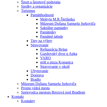
Šport a športové podujatia
Spolky a organizácie
Turizmus
Pamätihodnosti
Mohyla M.R.Štefánika
Múzeum Dušana Samuela Jurkoviča
Sakrálne pamiatky
Pamätníky
Pamätné tabule
Tipy na výlety
Stravovanie
Reštaurácia Belan
Gazdovský dvor u Apka
VARO
grill a pizza Kopanica
Stravovanie v okolí
Ubytovanie
Doprava
Bradlo
Múzeum Dušana Samuela Jurkoviča
Promo videá mesta
Sprievodca mestom Brezová pod Bradlom
Kontakt
Kontakty