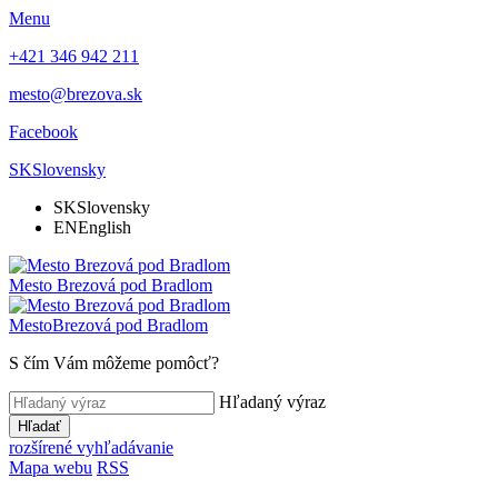
Menu
+421 346 942 211
mesto@brezova.sk
Facebook
SK
Slovensky
SK
Slovensky
EN
English
Mesto
Brezová pod Bradlom
Mesto
Brezová pod Bradlom
S čím Vám môžeme pomôcť?
Hľadaný výraz
Hľadať
rozšírené vyhľadávanie
Mapa webu
RSS