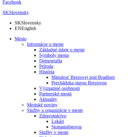
Facebook
SK
Slovensky
SK
Slovensky
EN
English
Mesto
Informácie o meste
Základné údaje o meste
Symboly mesta
Demografia
Príroda
História
Minulosť Brezovej pod Bradlom
Prechádzka starou Brezovou
Významné osobnosti
Partnerské mestá
Aktuality
Mestské noviny
Služby a organizácie v meste
Zdravotníctvo
Lekári
Stomatológovia
Služby v meste