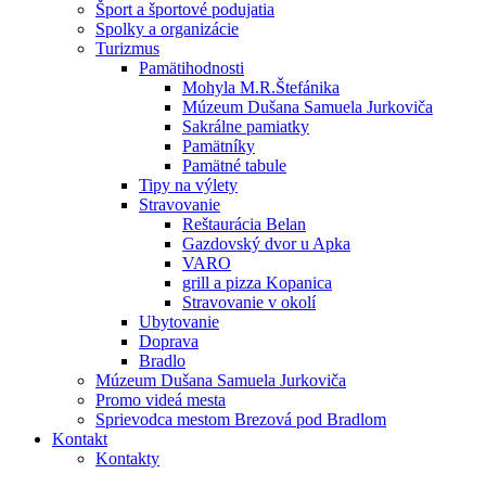
Šport a športové podujatia
Spolky a organizácie
Turizmus
Pamätihodnosti
Mohyla M.R.Štefánika
Múzeum Dušana Samuela Jurkoviča
Sakrálne pamiatky
Pamätníky
Pamätné tabule
Tipy na výlety
Stravovanie
Reštaurácia Belan
Gazdovský dvor u Apka
VARO
grill a pizza Kopanica
Stravovanie v okolí
Ubytovanie
Doprava
Bradlo
Múzeum Dušana Samuela Jurkoviča
Promo videá mesta
Sprievodca mestom Brezová pod Bradlom
Kontakt
Kontakty