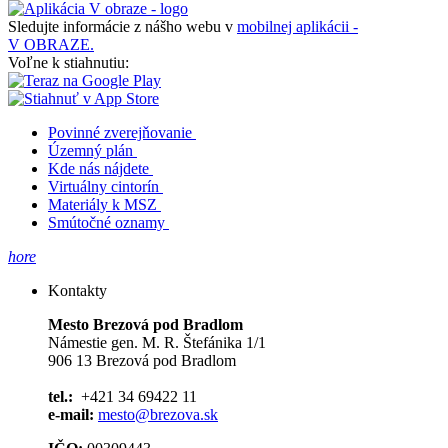
Sledujte informácie z nášho webu v
mobilnej aplikácii -
V OBRAZE.
Voľne k stiahnutiu:
Povinné zverejňovanie
Územný plán
Kde nás nájdete
Virtuálny cintorín
Materiály k MSZ
Smútočné oznamy
hore
Kontakty
Mesto Brezová pod Bradlom
Námestie gen. M. R. Štefánika 1/1
906 13 Brezová pod Bradlom
tel.:
+421 34 69422 11
e-mail:
mesto@brezova.sk