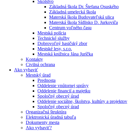
Školstvo
Základná škola Dr. Štefana Osuského
Základná umelecká škola
Materská škola Budovateľská ulica
Materská škola Sídlisko D. Jurkoviča
Centrum voľného času
Mestská polícia
Technické služby
Dobrovoľný hasičský zbor
Mestské lesy, s.r.o.
Mestská knižnica Jána Juríčka
Kontakty
Civilná ochrana
Ako vybaviť
Mestský úrad
Prednosta
Oddelenie vnútornej správy
Oddelenie financií a majetku
Spoločný obecný úrad
Oddelenie sociálne, školstva, kultúry a projektov
Spoločný obecný úrad
Organizačná štruktúra
Elektronická úradná tabuľa
Dokumenty mesta
Ako vybaviť?