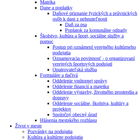
Matrika
Dane a poplatky
Daňové priznanie fyzických a právnických
osôb k dani z nehnuteľnosti
Daň za psa
Poplatok za komunálne odpady
Školstvo, kultúra a šport, sociálne služby a
pomoc
Postup pri oznámení verejného kultúrneho
podujatia
Oznamovacia povinnosť - o organizovaní
verejných športových podujatí
Opatrovateľská služba
Formuláre a tlačivá
Oddelenie vnútornej správy
Oddelenie financií a majetku
Oddelenie výstavby, životného prostredia a
dopravy
Oddelenie sociálne, školstva, kultúry a
projektov
Spoločný obecný úrad
Hlásenia mestského rozhlasu
Život v meste
Pozvánky na podujatia
Kultúra a kultúrne podujatia