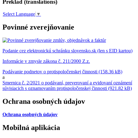
Preklad (translations)
Select Language
▼
Povinné zverejňovanie
Podanie cez elektronickú schránku slovensko.sk (len s EID kartou)
Informácie v zmysle zákona č. 211/2000 Z.z.
Podávanie podnetov o protispoločenskej činnosti (158.36 kB)
a
Smernica č. 2/2021 o podávaní, preverovaní a evidovaní oznámení
súvisiacich s oznamovaním protispoločenskej činnosti (921.82 kB)
Ochrana osobných údajov
Ochrana osobných údajov
Mobilná aplikácia