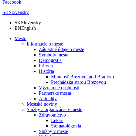
Facebook
SK
Slovensky
SK
Slovensky
EN
English
Mesto
Informácie o meste
Základné údaje o meste
Symboly mesta
Demografia
Príroda
História
Minulosť Brezovej pod Bradlom
Prechádzka starou Brezovou
Významné osobnosti
Partnerské mestá
Aktuality
Mestské noviny
Služby a organizácie v meste
Zdravotníctvo
Lekári
Stomatológovia
Služby v meste