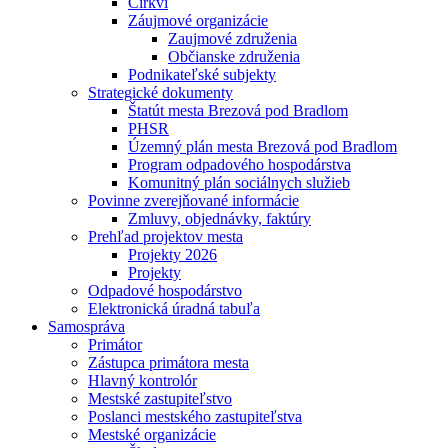
Cirkvi
Záujmové organizácie
Zaujmové združenia
Občianske združenia
Podnikateľské subjekty
Strategické dokumenty
Štatút mesta Brezová pod Bradlom
PHSR
Územný plán mesta Brezová pod Bradlom
Program odpadového hospodárstva
Komunitný plán sociálnych služieb
Povinne zverejňované informácie
Zmluvy, objednávky, faktúry
Prehľad projektov mesta
Projekty 2026
Projekty
Odpadové hospodárstvo
Elektronická úradná tabuľa
Samospráva
Primátor
Zástupca primátora mesta
Hlavný kontrolór
Mestské zastupiteľstvo
Poslanci mestského zastupiteľstva
Mestské organizácie