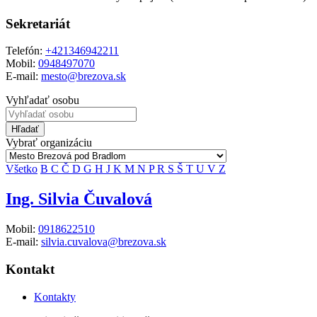
Sekretariát
Telefón:
+421346942211
Mobil:
0948497070
E-mail:
mesto@brezova.sk
Vyhľadať osobu
Hľadať
Vybrať organizáciu
Všetko
B
C
Č
D
G
H
J
K
M
N
P
R
S
Š
T
U
V
Z
Ing. Silvia Čuvalová
Mobil:
0918622510
E-mail:
silvia.cuvalova@brezova.sk
Kontakt
Kontakty