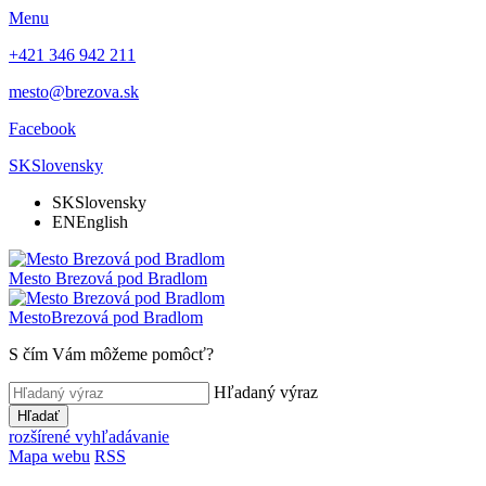
Menu
+421 346 942 211
mesto@brezova.sk
Facebook
SK
Slovensky
SK
Slovensky
EN
English
Mesto
Brezová pod Bradlom
Mesto
Brezová pod Bradlom
S čím Vám môžeme pomôcť?
Hľadaný výraz
Hľadať
rozšírené vyhľadávanie
Mapa webu
RSS