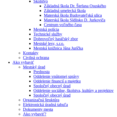
Školstvo
Základná škola Dr. Štefana Osuského
Základná umelecká škola
Materská škola Budovateľská ulica
Materská škola Sídlisko D. Jurkoviča
Centrum voľného času
Mestská polícia
Technické služby
Dobrovoľný hasičský zbor
Mestské lesy, s.r.o.
Mestská knižnica Jána Juríčka
Kontakty
Civilná ochrana
Ako vybaviť
Mestský úrad
Prednosta
Oddelenie vnútornej správy
Oddelenie financií a majetku
Spoločný obecný úrad
Oddelenie sociálne, školstva, kultúry a projektov
Spoločný obecný úrad
Organizačná štruktúra
Elektronická úradná tabuľa
Dokumenty mesta
Ako vybaviť?