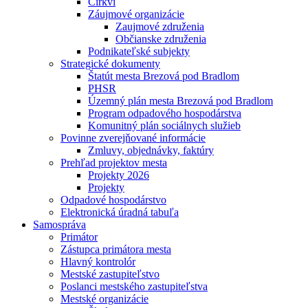
Cirkvi
Záujmové organizácie
Zaujmové združenia
Občianske združenia
Podnikateľské subjekty
Strategické dokumenty
Štatút mesta Brezová pod Bradlom
PHSR
Územný plán mesta Brezová pod Bradlom
Program odpadového hospodárstva
Komunitný plán sociálnych služieb
Povinne zverejňované informácie
Zmluvy, objednávky, faktúry
Prehľad projektov mesta
Projekty 2026
Projekty
Odpadové hospodárstvo
Elektronická úradná tabuľa
Samospráva
Primátor
Zástupca primátora mesta
Hlavný kontrolór
Mestské zastupiteľstvo
Poslanci mestského zastupiteľstva
Mestské organizácie