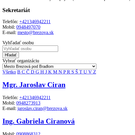
Sekretariát
Telefón:
+421346942211
Mobil:
0948497070
E-mail:
mesto@brezova.sk
Vyhľadať osobu
Hľadať
Vybrať organizáciu
Všetko
B
C
Č
D
G
H
J
K
M
N
P
R
S
Š
T
U
V
Z
Mgr. Jaroslav Ciran
Telefón:
+421346942211
Mobil:
0948273913
E-mail:
jaroslav.ciran@brezova.sk
Ing. Gabriela Ciranová
Mobil:
0908868312