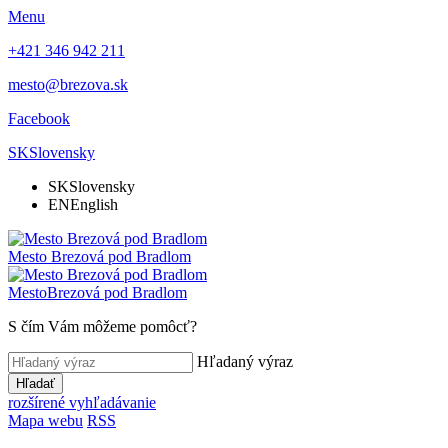
Menu
+421 346 942 211
mesto@brezova.sk
Facebook
SK
Slovensky
SK
Slovensky
EN
English
Mesto
Brezová pod Bradlom
Mesto
Brezová pod Bradlom
S čím Vám môžeme pomôcť?
Hľadaný výraz
Hľadať
rozšírené vyhľadávanie
Mapa webu
RSS