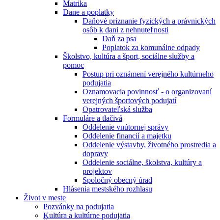
Matrika
Dane a poplatky
Daňové priznanie fyzických a právnických
osôb k dani z nehnuteľnosti
Daň za psa
Poplatok za komunálne odpady
Školstvo, kultúra a šport, sociálne služby a
pomoc
Postup pri oznámení verejného kultúrneho
podujatia
Oznamovacia povinnosť - o organizovaní
verejných športových podujatí
Opatrovateľská služba
Formuláre a tlačivá
Oddelenie vnútornej správy
Oddelenie financií a majetku
Oddelenie výstavby, životného prostredia a
dopravy
Oddelenie sociálne, školstva, kultúry a
projektov
Spoločný obecný úrad
Hlásenia mestského rozhlasu
Život v meste
Pozvánky na podujatia
Kultúra a kultúrne podujatia