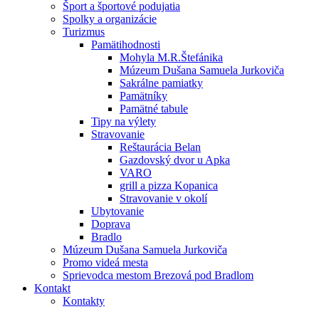
Šport a športové podujatia
Spolky a organizácie
Turizmus
Pamätihodnosti
Mohyla M.R.Štefánika
Múzeum Dušana Samuela Jurkoviča
Sakrálne pamiatky
Pamätníky
Pamätné tabule
Tipy na výlety
Stravovanie
Reštaurácia Belan
Gazdovský dvor u Apka
VARO
grill a pizza Kopanica
Stravovanie v okolí
Ubytovanie
Doprava
Bradlo
Múzeum Dušana Samuela Jurkoviča
Promo videá mesta
Sprievodca mestom Brezová pod Bradlom
Kontakt
Kontakty