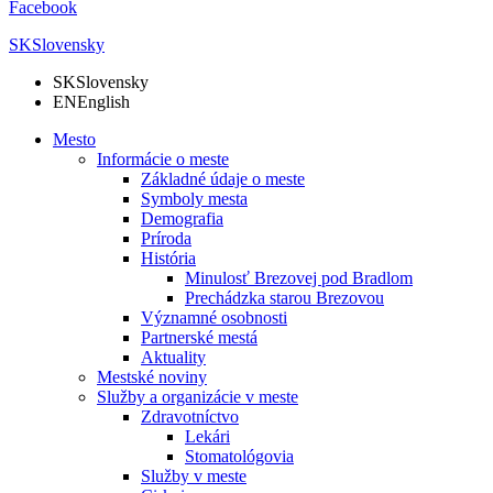
Facebook
SK
Slovensky
SK
Slovensky
EN
English
Mesto
Informácie o meste
Základné údaje o meste
Symboly mesta
Demografia
Príroda
História
Minulosť Brezovej pod Bradlom
Prechádzka starou Brezovou
Významné osobnosti
Partnerské mestá
Aktuality
Mestské noviny
Služby a organizácie v meste
Zdravotníctvo
Lekári
Stomatológovia
Služby v meste