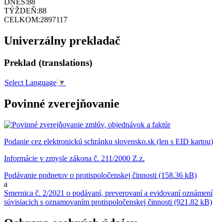
DNES:
88
TÝŽDEŇ:
88
CELKOM:
2897117
Univerzálny prekladač
Preklad (translations)
Select Language
▼
Povinné zverejňovanie
Podanie cez elektronickú schránku slovensko.sk (len s EID kartou)
Informácie v zmysle zákona č. 211/2000 Z.z.
Podávanie podnetov o protispoločenskej činnosti (158.36 kB)
a
Smernica č. 2/2021 o podávaní, preverovaní a evidovaní oznámení
súvisiacich s oznamovaním protispoločenskej činnosti (921.82 kB)