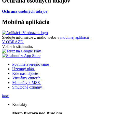
Ochrana osobných údajov
Ochrana osobných údajov
Mobilná aplikácia
Sledujte informácie z nášho webu v
mobilnej aplikácii -
V OBRAZE.
Voľne k stiahnutiu:
Povinné zverejňovanie
Územný plán
Kde nás nájdete
Virtuálny cintorín
Materiály k MSZ
Smútočné oznamy
hore
Kontakty
Mesto Brezová pod Bradlom