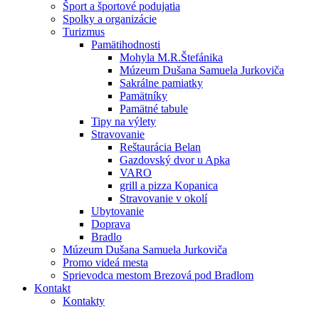
Šport a športové podujatia
Spolky a organizácie
Turizmus
Pamätihodnosti
Mohyla M.R.Štefánika
Múzeum Dušana Samuela Jurkoviča
Sakrálne pamiatky
Pamätníky
Pamätné tabule
Tipy na výlety
Stravovanie
Reštaurácia Belan
Gazdovský dvor u Apka
VARO
grill a pizza Kopanica
Stravovanie v okolí
Ubytovanie
Doprava
Bradlo
Múzeum Dušana Samuela Jurkoviča
Promo videá mesta
Sprievodca mestom Brezová pod Bradlom
Kontakt
Kontakty