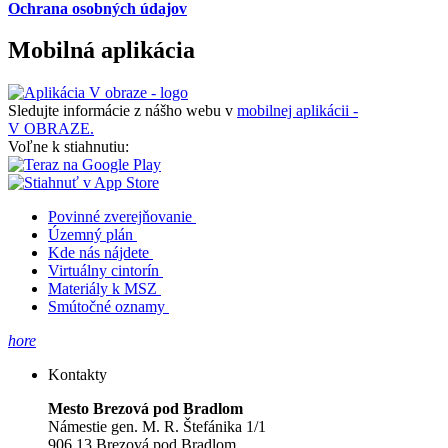
Ochrana osobných údajov
Mobilná aplikácia
Sledujte informácie z nášho webu v
mobilnej aplikácii -
V OBRAZE.
Voľne k stiahnutiu:
Povinné zverejňovanie
Územný plán
Kde nás nájdete
Virtuálny cintorín
Materiály k MSZ
Smútočné oznamy
hore
Kontakty
Mesto Brezová pod Bradlom
Námestie gen. M. R. Štefánika 1/1
906 13 Brezová pod Bradlom