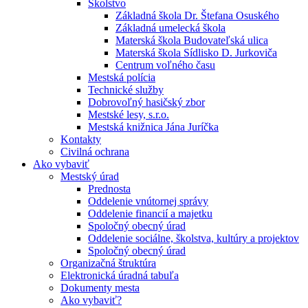
Školstvo
Základná škola Dr. Štefana Osuského
Základná umelecká škola
Materská škola Budovateľská ulica
Materská škola Sídlisko D. Jurkoviča
Centrum voľného času
Mestská polícia
Technické služby
Dobrovoľný hasičský zbor
Mestské lesy, s.r.o.
Mestská knižnica Jána Juríčka
Kontakty
Civilná ochrana
Ako vybaviť
Mestský úrad
Prednosta
Oddelenie vnútornej správy
Oddelenie financií a majetku
Spoločný obecný úrad
Oddelenie sociálne, školstva, kultúry a projektov
Spoločný obecný úrad
Organizačná štruktúra
Elektronická úradná tabuľa
Dokumenty mesta
Ako vybaviť?