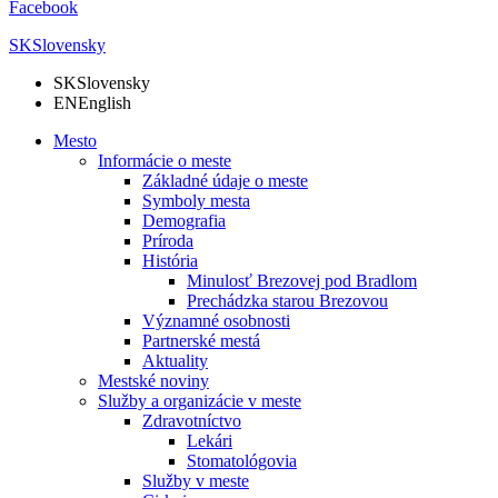
Facebook
SK
Slovensky
SK
Slovensky
EN
English
Mesto
Informácie o meste
Základné údaje o meste
Symboly mesta
Demografia
Príroda
História
Minulosť Brezovej pod Bradlom
Prechádzka starou Brezovou
Významné osobnosti
Partnerské mestá
Aktuality
Mestské noviny
Služby a organizácie v meste
Zdravotníctvo
Lekári
Stomatológovia
Služby v meste