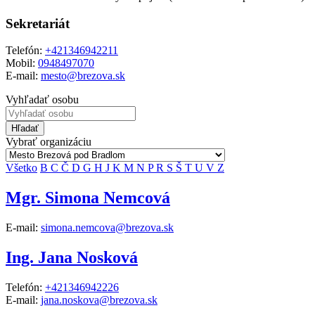
Sekretariát
Telefón:
+421346942211
Mobil:
0948497070
E-mail:
mesto@brezova.sk
Vyhľadať osobu
Hľadať
Vybrať organizáciu
Všetko
B
C
Č
D
G
H
J
K
M
N
P
R
S
Š
T
U
V
Z
Mgr. Simona Nemcová
E-mail:
simona.nemcova@brezova.sk
Ing. Jana Nosková
Telefón:
+421346942226
E-mail:
jana.noskova@brezova.sk