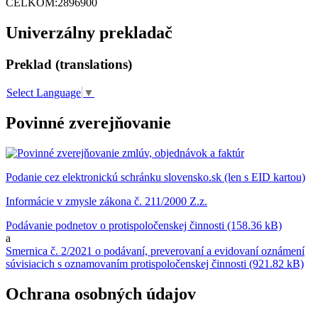
CELKOM:
2896900
Univerzálny prekladač
Preklad (translations)
Select Language
▼
Povinné zverejňovanie
Podanie cez elektronickú schránku slovensko.sk (len s EID kartou)
Informácie v zmysle zákona č. 211/2000 Z.z.
Podávanie podnetov o protispoločenskej činnosti (158.36 kB)
a
Smernica č. 2/2021 o podávaní, preverovaní a evidovaní oznámení
súvisiacich s oznamovaním protispoločenskej činnosti (921.82 kB)
Ochrana osobných údajov