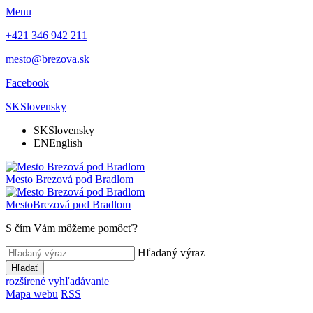
Menu
+421 346 942 211
mesto@brezova.sk
Facebook
SK
Slovensky
SK
Slovensky
EN
English
Mesto
Brezová pod Bradlom
Mesto
Brezová pod Bradlom
S čím Vám môžeme pomôcť?
Hľadaný výraz
Hľadať
rozšírené vyhľadávanie
Mapa webu
RSS