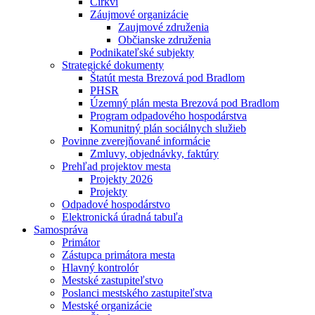
Cirkvi
Záujmové organizácie
Zaujmové združenia
Občianske združenia
Podnikateľské subjekty
Strategické dokumenty
Štatút mesta Brezová pod Bradlom
PHSR
Územný plán mesta Brezová pod Bradlom
Program odpadového hospodárstva
Komunitný plán sociálnych služieb
Povinne zverejňované informácie
Zmluvy, objednávky, faktúry
Prehľad projektov mesta
Projekty 2026
Projekty
Odpadové hospodárstvo
Elektronická úradná tabuľa
Samospráva
Primátor
Zástupca primátora mesta
Hlavný kontrolór
Mestské zastupiteľstvo
Poslanci mestského zastupiteľstva
Mestské organizácie