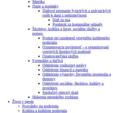
Matrika
Dane a poplatky
Daňové priznanie fyzických a právnických
osôb k dani z nehnuteľnosti
Daň za psa
Poplatok za komunálne odpady
Školstvo, kultúra a šport, sociálne služby a
pomoc
Postup pri oznámení verejného kultúrneho
podujatia
Oznamovacia povinnosť - o organizovaní
verejných športových podujatí
Opatrovateľská služba
Formuláre a tlačivá
Oddelenie vnútornej správy
Oddelenie financií a majetku
Oddelenie výstavby, životného prostredia a
dopravy
Oddelenie sociálne, školstva, kultúry a
projektov
Spoločný obecný úrad
Hlásenia mestského rozhlasu
Život v meste
Pozvánky na podujatia
Kultúra a kultúrne podujatia