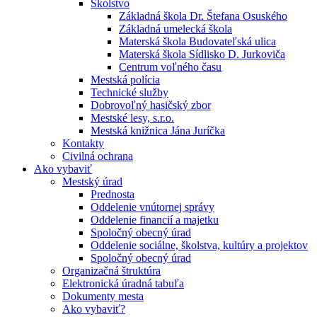
Školstvo
Základná škola Dr. Štefana Osuského
Základná umelecká škola
Materská škola Budovateľská ulica
Materská škola Sídlisko D. Jurkoviča
Centrum voľného času
Mestská polícia
Technické služby
Dobrovoľný hasičský zbor
Mestské lesy, s.r.o.
Mestská knižnica Jána Juríčka
Kontakty
Civilná ochrana
Ako vybaviť
Mestský úrad
Prednosta
Oddelenie vnútornej správy
Oddelenie financií a majetku
Spoločný obecný úrad
Oddelenie sociálne, školstva, kultúry a projektov
Spoločný obecný úrad
Organizačná štruktúra
Elektronická úradná tabuľa
Dokumenty mesta
Ako vybaviť?