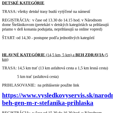
DETSKÉ KATEGÓRIE
TRASA: všetky detské trasy budú vytýčené na námestí
REGISTRÁCIA: v čase od 13.30 do 14.15 hod. v Národnom
dome Štefánikovom (pretekári v detských kategóriách sa prihlasujú
priamo v deň konania podujatia, neprihlasujú sa online vopred)
ŠTART: od 14,30 - postupne podľa jednotlivých kategórií
HLAVNÉ KATEGÓRIE
(14,5 km, 5 km) a
BEH ZDRAVIA
(5
km)
TRASA: 14,5 km trať (13 km asfaltová cesta a 1,5 km lesná cesta)
5 km trať (asfaltová cesta)
PRIHLASOVANIE:
na prihlásenie použite link
https://www.vysledkovyservis.sk/narod
beh-gen-m-r-stefanika-prihlaska
REGISTRÁCIA: v čase od 15.30 do 16.30 hod. v Národnom