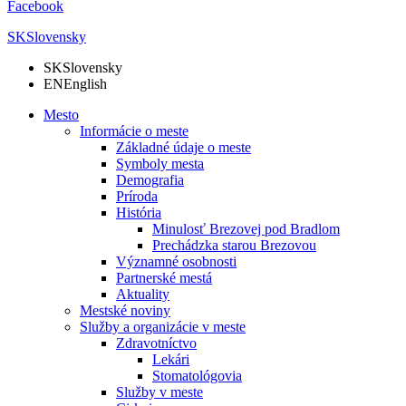
Facebook
SK
Slovensky
SK
Slovensky
EN
English
Mesto
Informácie o meste
Základné údaje o meste
Symboly mesta
Demografia
Príroda
História
Minulosť Brezovej pod Bradlom
Prechádzka starou Brezovou
Významné osobnosti
Partnerské mestá
Aktuality
Mestské noviny
Služby a organizácie v meste
Zdravotníctvo
Lekári
Stomatológovia
Služby v meste