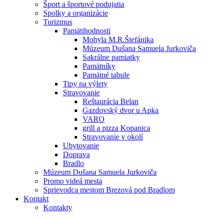
Šport a športové podujatia
Spolky a organizácie
Turizmus
Pamätihodnosti
Mohyla M.R.Štefánika
Múzeum Dušana Samuela Jurkoviča
Sakrálne pamiatky
Pamätníky
Pamätné tabule
Tipy na výlety
Stravovanie
Reštaurácia Belan
Gazdovský dvor u Apka
VARO
grill a pizza Kopanica
Stravovanie v okolí
Ubytovanie
Doprava
Bradlo
Múzeum Dušana Samuela Jurkoviča
Promo videá mesta
Sprievodca mestom Brezová pod Bradlom
Kontakt
Kontakty