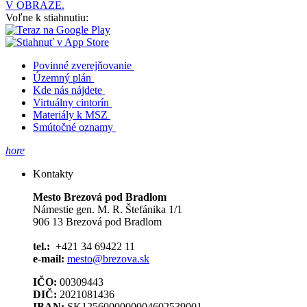
V OBRAZE.
Voľne k stiahnutiu:
Povinné zverejňovanie
Územný plán
Kde nás nájdete
Virtuálny cintorín
Materiály k MSZ
Smútočné oznamy
hore
Kontakty
Mesto Brezová pod Bradlom
Námestie gen. M. R. Štefánika 1/1
906 13 Brezová pod Bradlom
tel.:
+421 34 69422 11
e-mail:
mesto@brezova.sk
IČO:
00309443
DIČ:
2021081436
IBAN:
SK1256000000004602539001