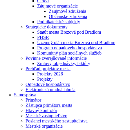
Cirkvi
Záujmové organizácie
Zaujmové združenia
Občianske združenia
Podnikateľské subjekty
Strategické dokumenty
Štatút mesta Brezová pod Bradlom
PHSR
Územný plán mesta Brezová pod Bradlom
Program odpadového hospodárstva
Komunitný plán sociálnych služieb
Povinne zverejňované informácie
Zmluvy, objednávky, faktúry
Prehľad projektov mesta
Projekty 2026
Projekty
Odpadové hospodárstvo
Elektronická úradná tabuľa
Samospráva
Primátor
Zástupca primátora mesta
Hlavný kontrolór
Mestské zastupiteľstvo
Poslanci mestského zastupiteľstva
Mestské organizácie