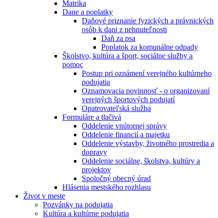
Matrika
Dane a poplatky
Daňové priznanie fyzických a právnických
osôb k dani z nehnuteľnosti
Daň za psa
Poplatok za komunálne odpady
Školstvo, kultúra a šport, sociálne služby a
pomoc
Postup pri oznámení verejného kultúrneho
podujatia
Oznamovacia povinnosť - o organizovaní
verejných športových podujatí
Opatrovateľská služba
Formuláre a tlačivá
Oddelenie vnútornej správy
Oddelenie financií a majetku
Oddelenie výstavby, životného prostredia a
dopravy
Oddelenie sociálne, školstva, kultúry a
projektov
Spoločný obecný úrad
Hlásenia mestského rozhlasu
Život v meste
Pozvánky na podujatia
Kultúra a kultúrne podujatia