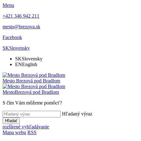
Menu
+421 346 942 211
mesto@brezova.sk
Facebook
SK
Slovensky
SK
Slovensky
EN
English
Mesto
Brezová pod Bradlom
Mesto
Brezová pod Bradlom
S čím Vám môžeme pomôcť?
Hľadaný výraz
Hľadať
rozšírené vyhľadávanie
Mapa webu
RSS