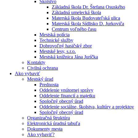
Školstvo
Základná škola Dr. Štefana Osuského
Základná umelecká škola
Materská škola Budovateľská ulica
Materská škola Sídlisko D. Jurkoviča
Centrum voľného času
Mestská polícia
Technické služby
Dobrovoľný hasičský zbor
Mestské lesy, s.r.o.
Mestská knižnica Jána Juríčka
Kontakty
Civilná ochrana
Ako vybaviť
Mestský úrad
Prednosta
Oddelenie vnútornej správy
Oddelenie financií a majetku
Spoločný obecný úrad
Oddelenie sociálne, školstva, kultúry a projektov
Spoločný obecný úrad
Organizačná štruktúra
Elektronická úradná tabuľa
Dokumenty mesta
Ako vybaviť?