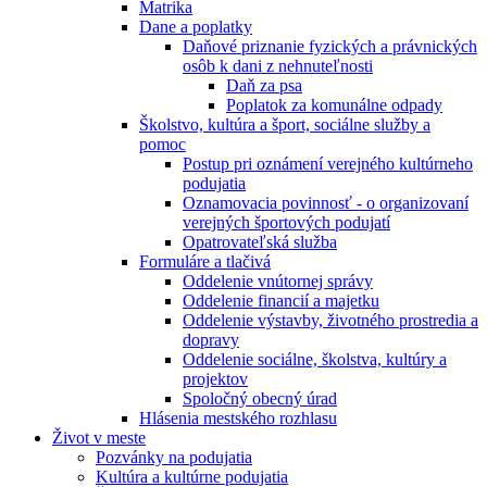
Matrika
Dane a poplatky
Daňové priznanie fyzických a právnických
osôb k dani z nehnuteľnosti
Daň za psa
Poplatok za komunálne odpady
Školstvo, kultúra a šport, sociálne služby a
pomoc
Postup pri oznámení verejného kultúrneho
podujatia
Oznamovacia povinnosť - o organizovaní
verejných športových podujatí
Opatrovateľská služba
Formuláre a tlačivá
Oddelenie vnútornej správy
Oddelenie financií a majetku
Oddelenie výstavby, životného prostredia a
dopravy
Oddelenie sociálne, školstva, kultúry a
projektov
Spoločný obecný úrad
Hlásenia mestského rozhlasu
Život v meste
Pozvánky na podujatia
Kultúra a kultúrne podujatia