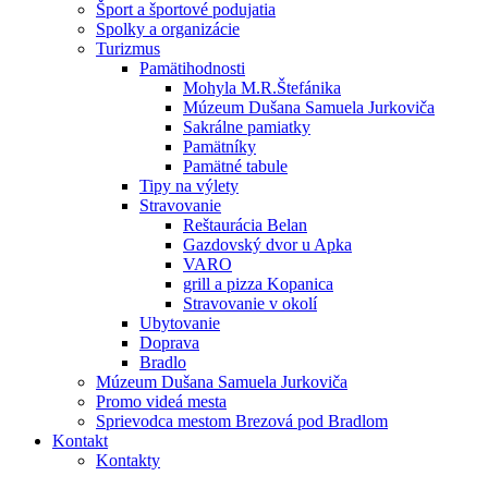
Šport a športové podujatia
Spolky a organizácie
Turizmus
Pamätihodnosti
Mohyla M.R.Štefánika
Múzeum Dušana Samuela Jurkoviča
Sakrálne pamiatky
Pamätníky
Pamätné tabule
Tipy na výlety
Stravovanie
Reštaurácia Belan
Gazdovský dvor u Apka
VARO
grill a pizza Kopanica
Stravovanie v okolí
Ubytovanie
Doprava
Bradlo
Múzeum Dušana Samuela Jurkoviča
Promo videá mesta
Sprievodca mestom Brezová pod Bradlom
Kontakt
Kontakty