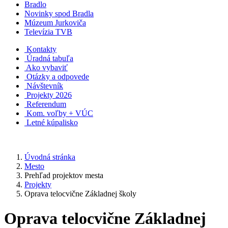
Bradlo
Novinky spod Bradla
Múzeum Jurkoviča
Televízia TVB
Kontakty
Úradná tabuľa
Ako vybaviť
Otázky a odpovede
Návštevník
Projekty 2026
Referendum
Kom. voľby + VÚC
Letné kúpalisko
Úvodná stránka
Mesto
Prehľad projektov mesta
Projekty
Oprava telocvične Základnej školy
Oprava telocvične Základnej