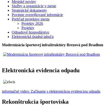
Mestské noviny
Služby a organizácie v meste
Strategické dokumenty
Povinne zverejňované informácie
Prehľad projektov mesta
Projekty 2026
Projekty
Odpadové hospodárstvo
Elektronická úradná tabuľa
Modernizácia športovej infraštruktúry Brezová pod Bradlom
Elektronická evidencia odpadu
informačné video: Začíname s elektronickou evidenciou odpadu
Rekonštrukcia športoviska