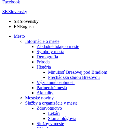
Facebook
SK
Slovensky
SK
Slovensky
EN
English
Mesto
Informácie o meste
Základné údaje o meste
Symboly mesta
Demografia
Príroda
História
Minulosť Brezovej pod Bradlom
Prechádzka starou Brezovou
Významné osobnosti
Partnerské mestá
Aktuality
Mestské noviny
Služby a organizácie v meste
Zdravotníctvo
Lekári
Stomatológovia
Služby v meste