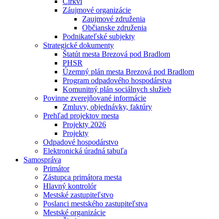
Cirkvi
Záujmové organizácie
Zaujmové združenia
Občianske združenia
Podnikateľské subjekty
Strategické dokumenty
Štatút mesta Brezová pod Bradlom
PHSR
Územný plán mesta Brezová pod Bradlom
Program odpadového hospodárstva
Komunitný plán sociálnych služieb
Povinne zverejňované informácie
Zmluvy, objednávky, faktúry
Prehľad projektov mesta
Projekty 2026
Projekty
Odpadové hospodárstvo
Elektronická úradná tabuľa
Samospráva
Primátor
Zástupca primátora mesta
Hlavný kontrolór
Mestské zastupiteľstvo
Poslanci mestského zastupiteľstva
Mestské organizácie