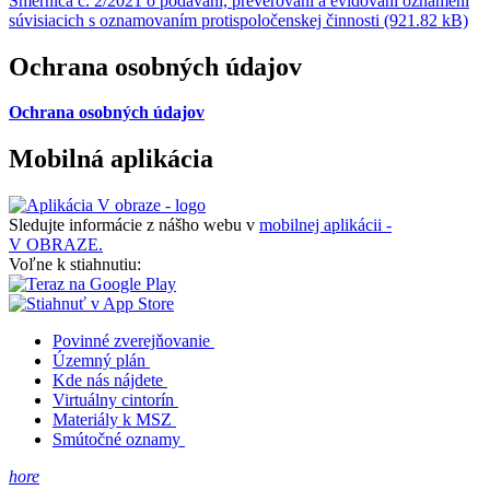
Smernica č. 2/2021 o podávaní, preverovaní a evidovaní oznámení
súvisiacich s oznamovaním protispoločenskej činnosti (921.82 kB)
Ochrana osobných údajov
Ochrana osobných údajov
Mobilná aplikácia
Sledujte informácie z nášho webu v
mobilnej aplikácii -
V OBRAZE.
Voľne k stiahnutiu:
Povinné zverejňovanie
Územný plán
Kde nás nájdete
Virtuálny cintorín
Materiály k MSZ
Smútočné oznamy
hore