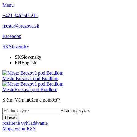
Menu
+421 346 942 211
mesto@brezova.sk
Facebook
SK
Slovensky
SK
Slovensky
EN
English
Mesto
Brezová pod Bradlom
Mesto
Brezová pod Bradlom
S čím Vám môžeme pomôcť?
Hľadaný výraz
Hľadať
rozšírené vyhľadávanie
Mapa webu
RSS