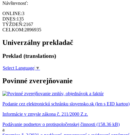
Návštevnosť:
ONLINE:
3
DNES:
135
TÝŽDEŇ:
2167
CELKOM:
2896935
Univerzálny prekladač
Preklad (translations)
Select Language
▼
Povinné zverejňovanie
Podanie cez elektronickú schránku slovensko.sk (len s EID kartou)
Informácie v zmysle zákona č. 211/2000 Z.z.
Podávanie podnetov o protispoločenskej činnosti (158.36 kB)
a