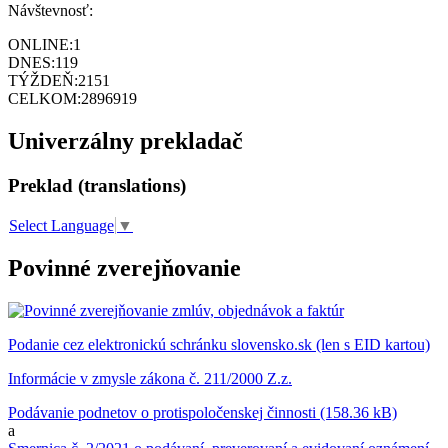
Návštevnosť:
ONLINE:
1
DNES:
119
TÝŽDEŇ:
2151
CELKOM:
2896919
Univerzálny prekladač
Preklad (translations)
Select Language
▼
Povinné zverejňovanie
Podanie cez elektronickú schránku slovensko.sk (len s EID kartou)
Informácie v zmysle zákona č. 211/2000 Z.z.
Podávanie podnetov o protispoločenskej činnosti (158.36 kB)
a