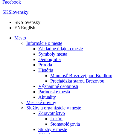
Facebook
SK
Slovensky
SK
Slovensky
EN
English
Mesto
Informácie o meste
Základné údaje o meste
Symboly mesta
Demografia
Príroda
História
Minulosť Brezovej pod Bradlom
Prechádzka starou Brezovou
Významné osobnosti
Partnerské mestá
Aktuality
Mestské noviny
Služby a organizácie v meste
Zdravotníctvo
Lekári
Stomatológovia
Služby v meste