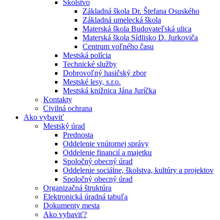
Školstvo
Základná škola Dr. Štefana Osuského
Základná umelecká škola
Materská škola Budovateľská ulica
Materská škola Sídlisko D. Jurkoviča
Centrum voľného času
Mestská polícia
Technické služby
Dobrovoľný hasičský zbor
Mestské lesy, s.r.o.
Mestská knižnica Jána Juríčka
Kontakty
Civilná ochrana
Ako vybaviť
Mestský úrad
Prednosta
Oddelenie vnútornej správy
Oddelenie financií a majetku
Spoločný obecný úrad
Oddelenie sociálne, školstva, kultúry a projektov
Spoločný obecný úrad
Organizačná štruktúra
Elektronická úradná tabuľa
Dokumenty mesta
Ako vybaviť?