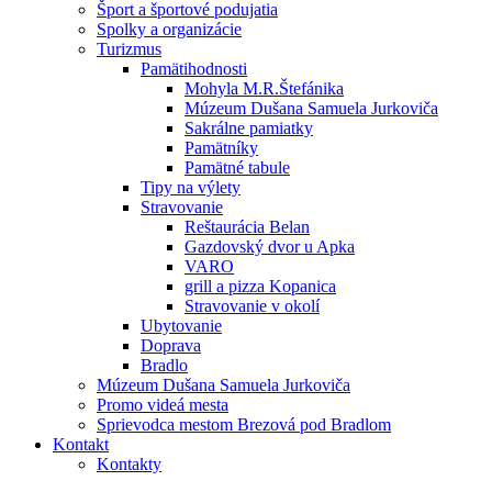
Šport a športové podujatia
Spolky a organizácie
Turizmus
Pamätihodnosti
Mohyla M.R.Štefánika
Múzeum Dušana Samuela Jurkoviča
Sakrálne pamiatky
Pamätníky
Pamätné tabule
Tipy na výlety
Stravovanie
Reštaurácia Belan
Gazdovský dvor u Apka
VARO
grill a pizza Kopanica
Stravovanie v okolí
Ubytovanie
Doprava
Bradlo
Múzeum Dušana Samuela Jurkoviča
Promo videá mesta
Sprievodca mestom Brezová pod Bradlom
Kontakt
Kontakty