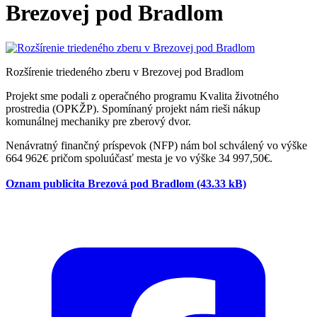
Brezovej pod Bradlom
Rozšírenie triedeného zberu v Brezovej pod Bradlom
Projekt sme podali z operačného programu Kvalita životného
prostredia (OPKŽP). Spomínaný projekt nám rieši nákup
komunálnej mechaniky pre zberový dvor.
Nenávratný finančný príspevok (NFP) nám bol schválený vo výške
664 962€ pričom spoluúčasť mesta je vo výške 34 997,50€.
Oznam publicita Brezová pod Bradlom (43.33 kB)