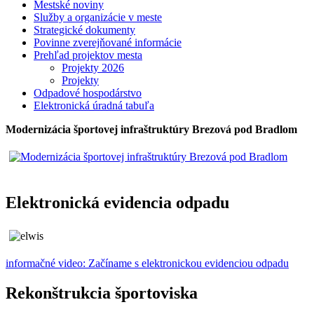
Mestské noviny
Služby a organizácie v meste
Strategické dokumenty
Povinne zverejňované informácie
Prehľad projektov mesta
Projekty 2026
Projekty
Odpadové hospodárstvo
Elektronická úradná tabuľa
Modernizácia športovej infraštruktúry Brezová pod Bradlom
Elektronická evidencia odpadu
informačné video: Začíname s elektronickou evidenciou odpadu
Rekonštrukcia športoviska