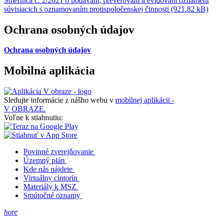
Smernica č. 2/2021 o podávaní, preverovaní a evidovaní oznámení
súvisiacich s oznamovaním protispoločenskej činnosti (921.82 kB)
Ochrana osobných údajov
Ochrana osobných údajov
Mobilná aplikácia
Sledujte informácie z nášho webu v
mobilnej aplikácii -
V OBRAZE.
Voľne k stiahnutiu:
Povinné zverejňovanie
Územný plán
Kde nás nájdete
Virtuálny cintorín
Materiály k MSZ
Smútočné oznamy
hore