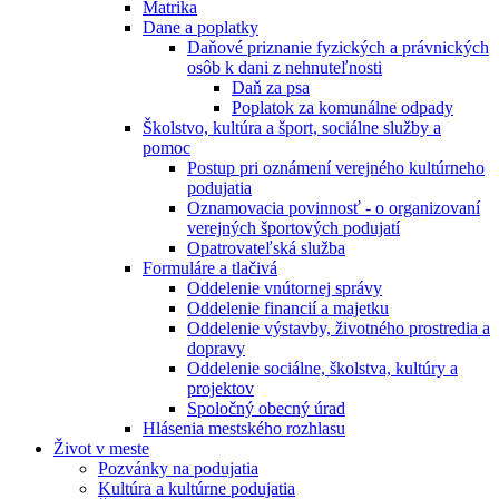
Matrika
Dane a poplatky
Daňové priznanie fyzických a právnických
osôb k dani z nehnuteľnosti
Daň za psa
Poplatok za komunálne odpady
Školstvo, kultúra a šport, sociálne služby a
pomoc
Postup pri oznámení verejného kultúrneho
podujatia
Oznamovacia povinnosť - o organizovaní
verejných športových podujatí
Opatrovateľská služba
Formuláre a tlačivá
Oddelenie vnútornej správy
Oddelenie financií a majetku
Oddelenie výstavby, životného prostredia a
dopravy
Oddelenie sociálne, školstva, kultúry a
projektov
Spoločný obecný úrad
Hlásenia mestského rozhlasu
Život v meste
Pozvánky na podujatia
Kultúra a kultúrne podujatia