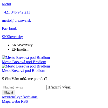
Menu
+421 346 942 211
mesto@brezova.sk
Facebook
SK
Slovensky
SK
Slovensky
EN
English
Mesto
Brezová pod Bradlom
Mesto
Brezová pod Bradlom
S čím Vám môžeme pomôcť?
Hľadaný výraz
Hľadať
rozšírené vyhľadávanie
Mapa webu
RSS