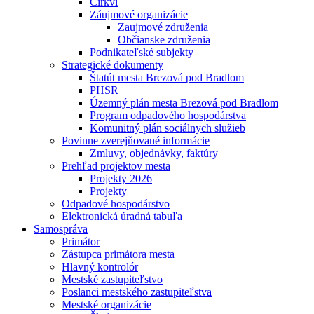
Cirkvi
Záujmové organizácie
Zaujmové združenia
Občianske združenia
Podnikateľské subjekty
Strategické dokumenty
Štatút mesta Brezová pod Bradlom
PHSR
Územný plán mesta Brezová pod Bradlom
Program odpadového hospodárstva
Komunitný plán sociálnych služieb
Povinne zverejňované informácie
Zmluvy, objednávky, faktúry
Prehľad projektov mesta
Projekty 2026
Projekty
Odpadové hospodárstvo
Elektronická úradná tabuľa
Samospráva
Primátor
Zástupca primátora mesta
Hlavný kontrolór
Mestské zastupiteľstvo
Poslanci mestského zastupiteľstva
Mestské organizácie