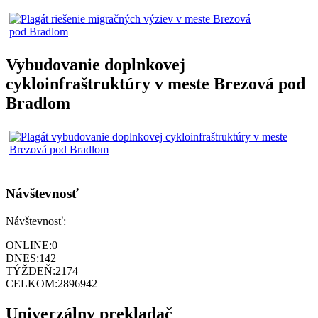
Vybudovanie doplnkovej
cykloinfraštruktúry v meste Brezová pod
Bradlom
Návštevnosť
Návštevnosť:
ONLINE:
0
DNES:
142
TÝŽDEŇ:
2174
CELKOM:
2896942
Univerzálny prekladač