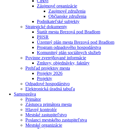
Cirkvi
Záujmové organizácie
Zaujmové združenia
Občianske združenia
Podnikateľské subjekty
Strategické dokumenty
Štatút mesta Brezová pod Bradlom
PHSR
Územný plán mesta Brezová pod Bradlom
Program odpadového hospodárstva
Komunitný plán sociálnych služieb
Povinne zverejňované informácie
Zmluvy, objednávky, faktúry
Prehľad projektov mesta
Projekty 2026
Projekty
Odpadové hospodárstvo
Elektronická úradná tabuľa
Samospráva
Primátor
Zástupca primátora mesta
Hlavný kontrolór
Mestské zastupiteľstvo
Poslanci mestského zastupiteľstva
Mestské organizácie