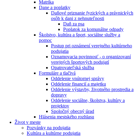
Matrika
Dane a poplatky
Daňové priznanie fyzických a právnických
osôb k dani z nehnuteľnosti
Daň za psa
Poplatok za komunálne odpady
Školstvo, kultúra a šport, sociálne služby a
pomoc
Postup pri oznámení verejného kultúrneho
podujatia
Oznamovacia povinnosť - o organizovaní
verejných športových podujatí
Opatrovateľská služba
Formuláre a tlačivá
Oddelenie vnútornej správy
Oddelenie financií a majetku
Oddelenie výstavby, životného prostredia a
dopravy
Oddelenie sociálne, školstva, kultúry a
projektov
Spoločný obecný úrad
Hlásenia mestského rozhlasu
Život v meste
Pozvánky na podujatia
Kultúra a kultúrne podujatia