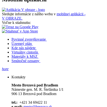
Sledujte informácie z nášho webu v
mobilnej aplikácii -
V OBRAZE.
Voľne k stiahnutiu:
Povinné zverejňovanie
Územný plán
Kde nás nájdete
Virtuálny cintorín
Materiály k MSZ
Smútočné oznamy
hore
Kontakty
Mesto Brezová pod Bradlom
Námestie gen. M. R. Štefánika 1/1
906 13 Brezová pod Bradlom
tel.:
+421 34 69422 11
e-mail:
mesto@brezova.sk