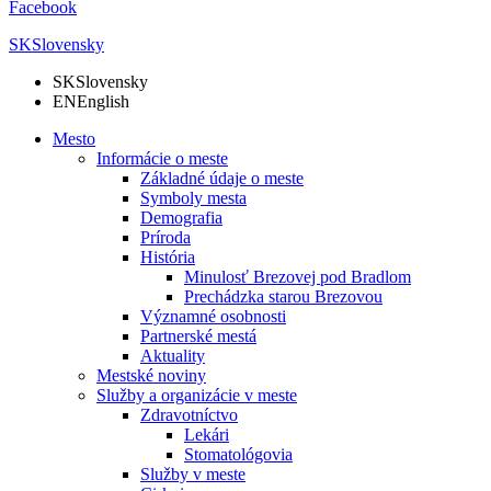
Facebook
SK
Slovensky
SK
Slovensky
EN
English
Mesto
Informácie o meste
Základné údaje o meste
Symboly mesta
Demografia
Príroda
História
Minulosť Brezovej pod Bradlom
Prechádzka starou Brezovou
Významné osobnosti
Partnerské mestá
Aktuality
Mestské noviny
Služby a organizácie v meste
Zdravotníctvo
Lekári
Stomatológovia
Služby v meste