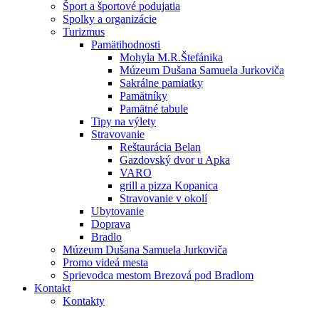
Šport a športové podujatia
Spolky a organizácie
Turizmus
Pamätihodnosti
Mohyla M.R.Štefánika
Múzeum Dušana Samuela Jurkoviča
Sakrálne pamiatky
Pamätníky
Pamätné tabule
Tipy na výlety
Stravovanie
Reštaurácia Belan
Gazdovský dvor u Apka
VARO
grill a pizza Kopanica
Stravovanie v okolí
Ubytovanie
Doprava
Bradlo
Múzeum Dušana Samuela Jurkoviča
Promo videá mesta
Sprievodca mestom Brezová pod Bradlom
Kontakt
Kontakty