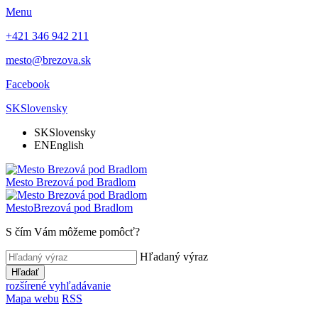
Menu
+421 346 942 211
mesto@brezova.sk
Facebook
SK
Slovensky
SK
Slovensky
EN
English
Mesto
Brezová pod Bradlom
Mesto
Brezová pod Bradlom
S čím Vám môžeme pomôcť?
Hľadaný výraz
Hľadať
rozšírené vyhľadávanie
Mapa webu
RSS