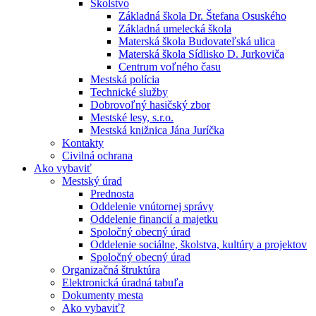
Školstvo
Základná škola Dr. Štefana Osuského
Základná umelecká škola
Materská škola Budovateľská ulica
Materská škola Sídlisko D. Jurkoviča
Centrum voľného času
Mestská polícia
Technické služby
Dobrovoľný hasičský zbor
Mestské lesy, s.r.o.
Mestská knižnica Jána Juríčka
Kontakty
Civilná ochrana
Ako vybaviť
Mestský úrad
Prednosta
Oddelenie vnútornej správy
Oddelenie financií a majetku
Spoločný obecný úrad
Oddelenie sociálne, školstva, kultúry a projektov
Spoločný obecný úrad
Organizačná štruktúra
Elektronická úradná tabuľa
Dokumenty mesta
Ako vybaviť?