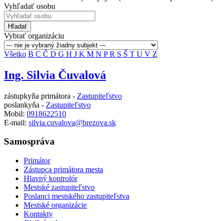
Vyhľadať osobu
Hľadať
Vybrať organizáciu
Všetko
B
C
Č
D
G
H
J
K
M
N
P
R
S
Š
T
U
V
Z
Ing. Silvia Čuvalová
zástupkyňa primátora -
Zastupiteľstvo
poslankyňa -
Zastupiteľstvo
Mobil:
0918622510
E-mail:
silvia.cuvalova@brezova.sk
Samospráva
Primátor
Zástupca primátora mesta
Hlavný kontrolór
Mestské zastupiteľstvo
Poslanci mestského zastupiteľstva
Mestské organizácie
Kontakty