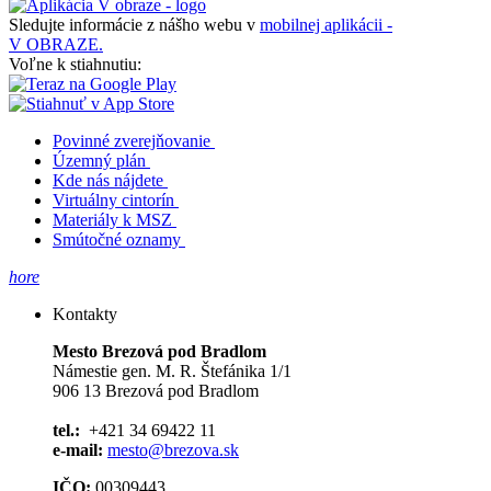
Sledujte informácie z nášho webu v
mobilnej aplikácii -
V OBRAZE.
Voľne k stiahnutiu:
Povinné zverejňovanie
Územný plán
Kde nás nájdete
Virtuálny cintorín
Materiály k MSZ
Smútočné oznamy
hore
Kontakty
Mesto Brezová pod Bradlom
Námestie gen. M. R. Štefánika 1/1
906 13 Brezová pod Bradlom
tel.:
+421 34 69422 11
e-mail:
mesto@brezova.sk
IČO:
00309443