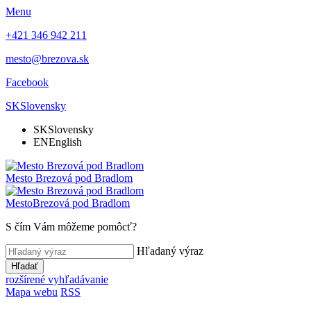
Menu
+421 346 942 211
mesto@brezova.sk
Facebook
SK
Slovensky
SK
Slovensky
EN
English
Mesto
Brezová pod Bradlom
Mesto
Brezová pod Bradlom
S čím Vám môžeme pomôcť?
Hľadaný výraz
Hľadať
rozšírené vyhľadávanie
Mapa webu
RSS