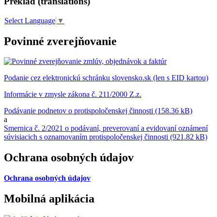
Preklad (translations)
Select Language
▼
Povinné zverejňovanie
Podanie cez elektronickú schránku slovensko.sk (len s EID kartou)
Informácie v zmysle zákona č. 211/2000 Z.z.
Podávanie podnetov o protispoločenskej činnosti (158.36 kB)
a
Smernica č. 2/2021 o podávaní, preverovaní a evidovaní oznámení
súvisiacich s oznamovaním protispoločenskej činnosti (921.82 kB)
Ochrana osobných údajov
Ochrana osobných údajov
Mobilná aplikácia