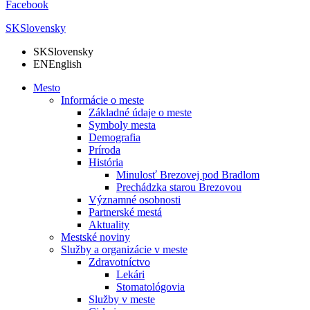
Facebook
SK
Slovensky
SK
Slovensky
EN
English
Mesto
Informácie o meste
Základné údaje o meste
Symboly mesta
Demografia
Príroda
História
Minulosť Brezovej pod Bradlom
Prechádzka starou Brezovou
Významné osobnosti
Partnerské mestá
Aktuality
Mestské noviny
Služby a organizácie v meste
Zdravotníctvo
Lekári
Stomatológovia
Služby v meste