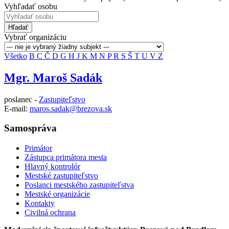
Vyhľadať osobu
Hľadať
Vybrať organizáciu
Všetko
B
C
Č
D
G
H
J
K
M
N
P
R
S
Š
T
U
V
Z
Mgr. Maroš Sadák
poslanec -
Zastupiteľstvo
E-mail:
maros.sadak@brezova.sk
Samospráva
Primátor
Zástupca primátora mesta
Hlavný kontrolór
Mestské zastupiteľstvo
Poslanci mestského zastupiteľstva
Mestské organizácie
Kontakty
Civilná ochrana