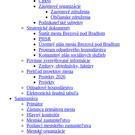
Cirkvi
Záujmové organizácie
Zaujmové združenia
Občianske združenia
Podnikateľské subjekty
Strategické dokumenty
Štatút mesta Brezová pod Bradlom
PHSR
Územný plán mesta Brezová pod Bradlom
Program odpadového hospodárstva
Komunitný plán sociálnych služieb
Povinne zverejňované informácie
Zmluvy, objednávky, faktúry
Prehľad projektov mesta
Projekty 2026
Projekty
Odpadové hospodárstvo
Elektronická úradná tabuľa
Samospráva
Primátor
Zástupca primátora mesta
Hlavný kontrolór
Mestské zastupiteľstvo
Poslanci mestského zastupiteľstva
Mestské organizácie