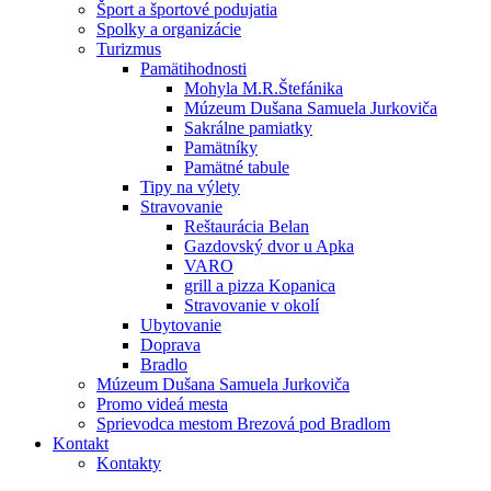
Šport a športové podujatia
Spolky a organizácie
Turizmus
Pamätihodnosti
Mohyla M.R.Štefánika
Múzeum Dušana Samuela Jurkoviča
Sakrálne pamiatky
Pamätníky
Pamätné tabule
Tipy na výlety
Stravovanie
Reštaurácia Belan
Gazdovský dvor u Apka
VARO
grill a pizza Kopanica
Stravovanie v okolí
Ubytovanie
Doprava
Bradlo
Múzeum Dušana Samuela Jurkoviča
Promo videá mesta
Sprievodca mestom Brezová pod Bradlom
Kontakt
Kontakty