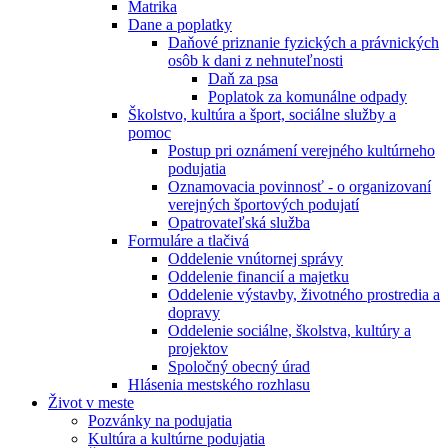
Matrika
Dane a poplatky
Daňové priznanie fyzických a právnických
osôb k dani z nehnuteľnosti
Daň za psa
Poplatok za komunálne odpady
Školstvo, kultúra a šport, sociálne služby a
pomoc
Postup pri oznámení verejného kultúrneho
podujatia
Oznamovacia povinnosť - o organizovaní
verejných športových podujatí
Opatrovateľská služba
Formuláre a tlačivá
Oddelenie vnútornej správy
Oddelenie financií a majetku
Oddelenie výstavby, životného prostredia a
dopravy
Oddelenie sociálne, školstva, kultúry a
projektov
Spoločný obecný úrad
Hlásenia mestského rozhlasu
Život v meste
Pozvánky na podujatia
Kultúra a kultúrne podujatia