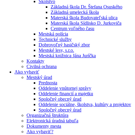
Školstvo
Základná škola Dr. Štefana Osuského
Základná umelecká škola
Materská škola Budovateľská ulica
Materská škola Sídlisko D. Jurkoviča
Centrum voľného času
Mestská polícia
Technické služby
Dobrovoľný hasičský zbor
Mestské lesy, s.r.o.
Mestská knižnica Jána Juríčka
Kontakty
Civilná ochrana
Ako vybaviť
Mestský úrad
Prednosta
Oddelenie vnútornej správy
Oddelenie financií a majetku
Spoločný obecný úrad
Oddelenie sociálne, školstva, kultúry a projektov
Spoločný obecný úrad
Organizačná štruktúra
Elektronická úradná tabuľa
Dokumenty mesta
Ako vybaviť?